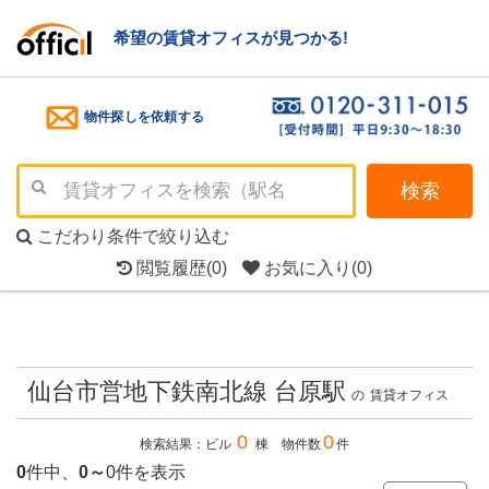
希望の賃貸オフィスが見つかる!
物件探しを依頼する
検索
こだわり条件で絞り込む
閲覧履歴
(0)
お気に入り
(0)
仙台市営地下鉄南北線 台原駅
の
賃貸オフィス
0
0
検索結果：ビル
棟 物件数
件
0
件中、
0～
0件を表示