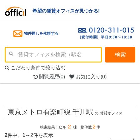
希望の賃貸オフィスが見つかる!
物件探しを依頼する
検索
こだわり条件で絞り込む
閲覧履歴
(0)
お気に入り
(0)
東京メトロ有楽町線 千川駅
の
賃貸オフィス
2
2
検索結果：ビル
棟 物件数
件
2
件中、
1～
2件を表示