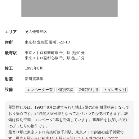
エリア
その他豊島区
住所
東京都
豊島区
要町3-22-10
最寄駅
東京メトロ有楽町線 千川駅 徒歩1分
東京メトロ副都心線 千川駅 徒歩1分
竣工
1993年8月
耐震
新耐震基準
設備
エレベーター有
個別空調
24時間利用
トイレ男女別
星野館ビルは、1993年8月に建てられた地上7階のの新耐震構造となって
おり安心です。24時間入室可能となっておりいつでも使用できます。設
備は個別空調、エレベータ1基を完備しています。事務所をお探しの方に
はぴったりの物件です。
最寄り駅は東京メトロ有楽町線千川駅、東京メトロ副都心線千川駅で
す。最寄り駅からは徒歩1分と駅から近いことも魅力のひとつです。