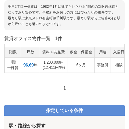
千早2丁目一棟貸は、1982年1月に建てられた地上4階のの新耐震構造と
なっており安心です。事務所をお探しの方にはぴったりの物件です。
最寄り駅は東京メトロ有楽町線千川駅です。最寄り駅からは徒歩4分と駅
から近いことも魅力のひとつです。
賃貸オフィス物件一覧
1件
階数
坪数
賃料＋共益費
敷金・保証金
用途
入居日
1階
1,200,000円
96.69
6ヶ月
事務所
相談
坪
(12,411円/坪)
一棟貸
1
指定している条件
駅・路線から探す