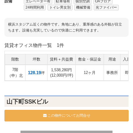
設備
エレベーター有
駐車場有
個別空調
OAフロア
24時間利用
トイレ男女別
機械警備
光ファイバー
横浜スタジアム近くの物件です。角地にあり、重厚感のある外観が目立
ちます。設備も充実しているので快適にご利用できます。
賃貸オフィス物件一覧
1件
階数
坪数
賃料＋共益費
敷金・保証金
用途
入居
7階
1,538,280円
128.19
12ヶ月
事務所
即日
坪
(12,000円/坪)
（申）北
山下町SSKビル
この物件についてお問合せ