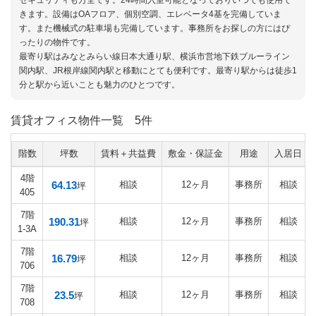
セキュリティも万全です。24時間入室可能となっておりいつでも使用で
きます。設備はOAフロア、個別空調、エレベータ4基を完備していま
す。また機械式の駐車場も完備しています。事務所をお探しの方にはぴ
ったりの物件です。
最寄り駅はみなとみらい線日本大通り駅、横浜市営地下鉄ブルーライン
関内駅、JR根岸線関内駅と移動にとても便利です。最寄り駅からは徒歩1
分と駅から近いことも魅力のひとつです。
賃貸オフィス物件一覧
5件
階数
坪数
賃料＋共益費
敷金・保証金
用途
入居日
4階
64.13
相談
12ヶ月
事務所
相談
坪
405
7階
190.31
相談
12ヶ月
事務所
相談
坪
1-3A
7階
16.79
相談
12ヶ月
事務所
相談
坪
706
7階
23.5
相談
12ヶ月
事務所
相談
坪
708