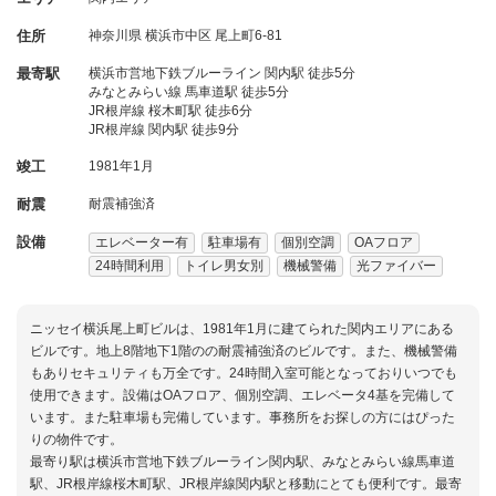
住所
神奈川県
横浜市中区
尾上町6-81
最寄駅
横浜市営地下鉄ブルーライン 関内駅 徒歩5分
みなとみらい線 馬車道駅 徒歩5分
JR根岸線 桜木町駅 徒歩6分
JR根岸線 関内駅 徒歩9分
竣工
1981年1月
耐震
耐震補強済
設備
エレベーター有
駐車場有
個別空調
OAフロア
24時間利用
トイレ男女別
機械警備
光ファイバー
ニッセイ横浜尾上町ビルは、1981年1月に建てられた関内エリアにある
ビルです。地上8階地下1階のの耐震補強済のビルです。また、機械警備
もありセキュリティも万全です。24時間入室可能となっておりいつでも
使用できます。設備はOAフロア、個別空調、エレベータ4基を完備して
います。また駐車場も完備しています。事務所をお探しの方にはぴった
りの物件です。
最寄り駅は横浜市営地下鉄ブルーライン関内駅、みなとみらい線馬車道
駅、JR根岸線桜木町駅、JR根岸線関内駅と移動にとても便利です。最寄