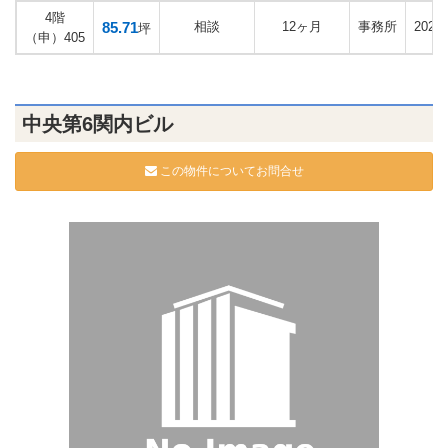
4階
85.71
相談
12ヶ月
事務所
202
坪
（申）405
中央第6関内ビル
この物件についてお問合せ