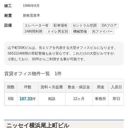
竣工
1996年6月
耐震
新耐震基準
設備
エレベーター有
駐車場有
セントラル空調
OAフロア
24時間利用
トイレ男女別
機械警備
光ファイバー
山下町SSKビルは、当エリアを代表する大型オフィスビルになります。
365日24時間の常駐警備もあり安心です。これだけの大型ビルですが、
小割しており、30坪からご利用する事が可能です。
賃貸オフィス物件一覧
1件
階数
坪数
賃料＋共益費
敷金・保証金
用途
入居日
107.33
6階
相談
12ヶ月
事務所
即日
坪
ニッセイ横浜尾上町ビル