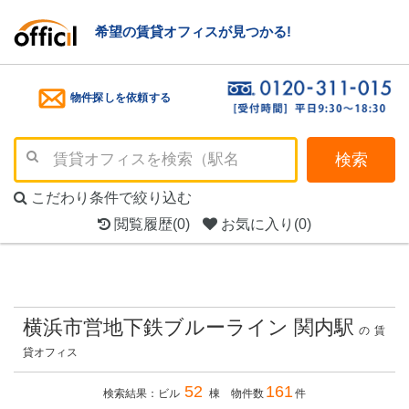
希望の賃貸オフィスが見つかる!
物件探しを依頼する
検索
こだわり条件で絞り込む
閲覧履歴
(0)
お気に入り
(0)
横浜市営地下鉄ブルーライン 関内駅
の
賃
貸オフィス
52
161
検索結果：ビル
棟 物件数
件