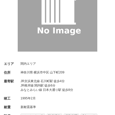
エリア
関内エリア
住所
神奈川県
横浜市中区
山下町209
最寄駅
JR京浜東北線 石川町駅 徒歩4分
JR根岸線 関内駅 徒歩6分
みなとみらい線 日本大通り駅 徒歩8分
竣工
1995年2月
耐震
新耐震基準