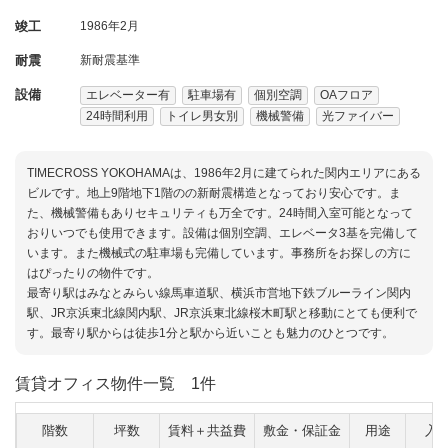
竣工
1986年2月
耐震
新耐震基準
設備
エレベーター有
駐車場有
個別空調
OAフロア
24時間利用
トイレ男女別
機械警備
光ファイバー
TIMECROSS YOKOHAMAは、1986年2月に建てられた関内エリアにある
ビルです。地上9階地下1階のの新耐震構造となっており安心です。ま
た、機械警備もありセキュリティも万全です。24時間入室可能となって
おりいつでも使用できます。設備は個別空調、エレベータ3基を完備して
います。また機械式の駐車場も完備しています。事務所をお探しの方に
はぴったりの物件です。
最寄り駅はみなとみらい線馬車道駅、横浜市営地下鉄ブルーライン関内
駅、JR京浜東北線関内駅、JR京浜東北線桜木町駅と移動にとても便利で
す。最寄り駅からは徒歩1分と駅から近いことも魅力のひとつです。
賃貸オフィス物件一覧
1件
階数
坪数
賃料＋共益費
敷金・保証金
用途
入