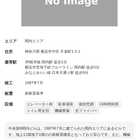
エリア
関内エリア
住所
神奈川県
横浜市中区
不老町1-2-1
最寄駅
JR根岸線 関内駅 徒歩1分
横浜市営地下鉄ブルーライン 関内駅 徒歩5分
みなとみらい線 日本大通り駅 徒歩9分
竣工
1987年7月
耐震
新耐震基準
設備
エレベーター有
駐車場有
個別空調
24時間利用
トイレ男女別
機械警備
光ファイバー
中央第6関内ビルは、1987年7月に建てられた関内エリアにあるビルで
す。地上11階地下1階のの新耐震構造となっており安心です。また、機械