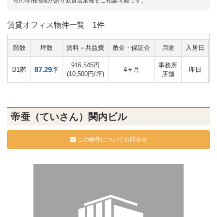
らの専用階段があり飲食店業種もご相談可能です。
賃貸オフィス物件一覧
1件
階数
坪数
賃料＋共益費
敷金・保証金
用途
入居日
916,545円
事務所
87.29
B1階
4ヶ月
即日
坪
(10,500円/坪)
店舗
帝蚕（ていさん）関内ビル
この物件についてお問合せ