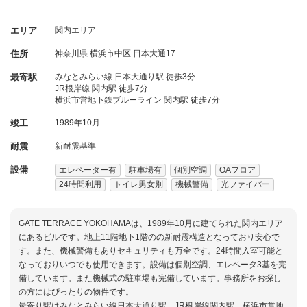
エリア
関内エリア
住所
神奈川県
横浜市中区
日本大通17
最寄駅
みなとみらい線 日本大通り駅 徒歩3分
JR根岸線 関内駅 徒歩7分
横浜市営地下鉄ブルーライン 関内駅 徒歩7分
竣工
1989年10月
耐震
新耐震基準
設備
エレベーター有
駐車場有
個別空調
OAフロア
24時間利用
トイレ男女別
機械警備
光ファイバー
GATE TERRACE YOKOHAMAは、1989年10月に建てられた関内エリア
にあるビルです。地上11階地下1階のの新耐震構造となっており安心で
す。また、機械警備もありセキュリティも万全です。24時間入室可能と
なっておりいつでも使用できます。設備は個別空調、エレベータ3基を完
備しています。また機械式の駐車場も完備しています。事務所をお探し
の方にはぴったりの物件です。
最寄り駅はみなとみらい線日本大通り駅、JR根岸線関内駅、横浜市営地