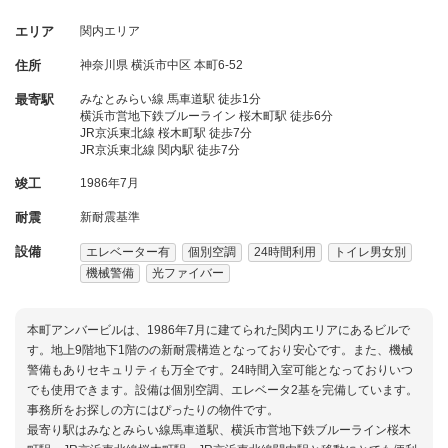
エリア
関内エリア
住所
神奈川県
横浜市中区
本町6-52
最寄駅
みなとみらい線 馬車道駅 徒歩1分
横浜市営地下鉄ブルーライン 桜木町駅 徒歩6分
JR京浜東北線 桜木町駅 徒歩7分
JR京浜東北線 関内駅 徒歩7分
竣工
1986年7月
耐震
新耐震基準
設備
エレベーター有
個別空調
24時間利用
トイレ男女別
機械警備
光ファイバー
本町アンバービルは、1986年7月に建てられた関内エリアにあるビルで
す。地上9階地下1階のの新耐震構造となっており安心です。また、機械
警備もありセキュリティも万全です。24時間入室可能となっておりいつ
でも使用できます。設備は個別空調、エレベータ2基を完備しています。
事務所をお探しの方にはぴったりの物件です。
最寄り駅はみなとみらい線馬車道駅、横浜市営地下鉄ブルーライン桜木