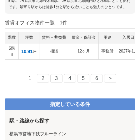
町駅、JR京浜東北線桜木町駅、JR京浜東北線関内駅と移動にとても便利
です。最寄り駅からは徒歩1分と駅から近いことも魅力のひとつです。
賃貸オフィス物件一覧
1件
階数
坪数
賃料＋共益費
敷金・保証金
用途
入居日
5階
10.91
相談
12ヶ月
事務所
2027年1月
坪
B
1
2
3
4
5
6
>
指定している条件
駅・路線から探す
横浜市営地下鉄ブルーライン