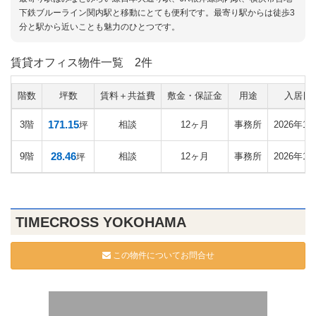
下鉄ブルーライン関内駅と移動にとても便利です。最寄り駅からは徒歩3
分と駅から近いことも魅力のひとつです。
賃貸オフィス物件一覧
2件
階数
坪数
賃料＋共益費
敷金・保証金
用途
入居日
171.15
3階
相談
12ヶ月
事務所
2026年11
坪
28.46
9階
相談
12ヶ月
事務所
2026年12
坪
TIMECROSS YOKOHAMA
この物件についてお問合せ