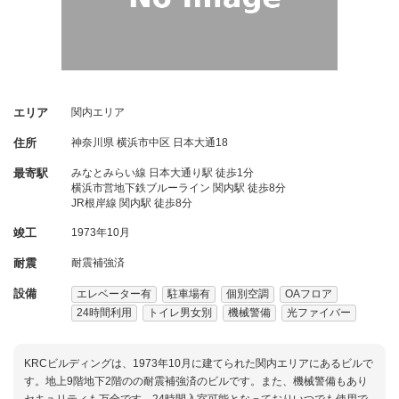
エリア
関内エリア
住所
神奈川県
横浜市中区
日本大通18
最寄駅
みなとみらい線 日本大通り駅 徒歩1分
横浜市営地下鉄ブルーライン 関内駅 徒歩8分
JR根岸線 関内駅 徒歩8分
竣工
1973年10月
耐震
耐震補強済
設備
エレベーター有
駐車場有
個別空調
OAフロア
24時間利用
トイレ男女別
機械警備
光ファイバー
KRCビルディングは、1973年10月に建てられた関内エリアにあるビルで
す。地上9階地下2階のの耐震補強済のビルです。また、機械警備もあり