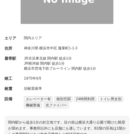
エリア
関内エリア
住所
神奈川県
横浜市中区
蓬莱町1-1-3
最寄駅
JR京浜東北線 関内駅 徒歩1分
JR根岸線 関内駅 徒歩1分
横浜市営地下鉄ブルーライン 関内駅 徒歩1分
竣工
1975年9月
耐震
旧耐震基準
設備
エレベーター有
個別空調
24時間利用
トイレ男女別
機械警備
光ファイバー
関内駅から徒歩1分の好立地です。目の前は横浜大通り公園で開けた眺望
が望めます。事務所以外にも店舗にも適しています。B1階の区画は1階か