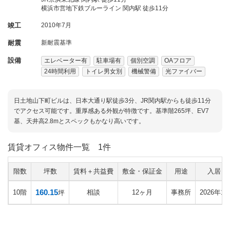
横浜市営地下鉄ブルーライン 関内駅 徒歩11分
竣工
2010年7月
耐震
新耐震基準
設備
エレベーター有
駐車場有
個別空調
OAフロア
24時間利用
トイレ男女別
機械警備
光ファイバー
日土地山下町ビルは、日本大通り駅徒歩3分、JR関内駅からも徒歩11分
でアクセス可能です。重厚感ある外観が特徴です。基準階265坪、EV7
基、天井高2.8mとスペックもかなり高いです。
賃貸オフィス物件一覧
1件
階数
坪数
賃料＋共益費
敷金・保証金
用途
入居日
160.15
10階
相談
12ヶ月
事務所
2026年1
坪