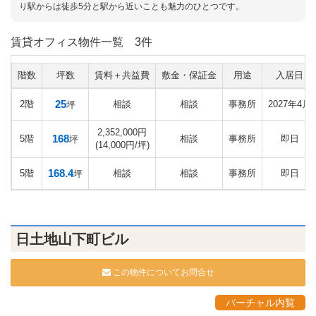
り駅からは徒歩5分と駅から近いことも魅力のひとつです。
賃貸オフィス物件一覧
3件
階数
坪数
賃料＋共益費
敷金・保証金
用途
入居日
25
2階
相談
相談
事務所
2027年4月
坪
2,352,000円
168
5階
相談
事務所
即日
坪
(14,000円/坪)
168.4
5階
相談
相談
事務所
即日
坪
日土地山下町ビル
この物件についてお問合せ
バーチャル内覧