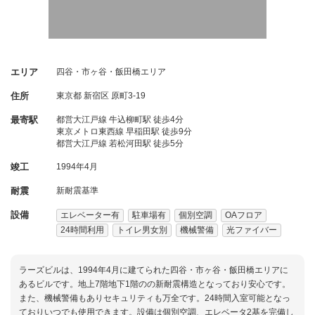
エリア
四谷・市ヶ谷・飯田橋エリア
住所
東京都
新宿区
原町3-19
最寄駅
都営大江戸線 牛込柳町駅 徒歩4分
東京メトロ東西線 早稲田駅 徒歩9分
都営大江戸線 若松河田駅 徒歩5分
竣工
1994年4月
耐震
新耐震基準
設備
エレベーター有
駐車場有
個別空調
OAフロア
24時間利用
トイレ男女別
機械警備
光ファイバー
ラーズビルは、1994年4月に建てられた四谷・市ヶ谷・飯田橋エリアに
あるビルです。地上7階地下1階のの新耐震構造となっており安心です。
また、機械警備もありセキュリティも万全です。24時間入室可能となっ
ておりいつでも使用できます。設備は個別空調、エレベータ2基を完備し