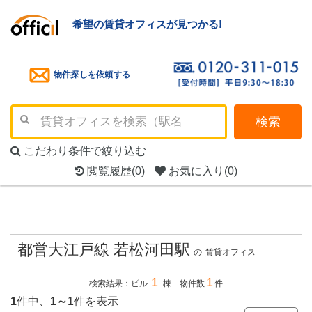
希望の賃貸オフィスが見つかる!
物件探しを依頼する
検索
こだわり条件で絞り込む
閲覧履歴
(0)
お気に入り
(0)
都営大江戸線 若松河田駅
の
賃貸オフィス
1
1
検索結果：ビル
棟 物件数
件
1
件中、
1～
1件を表示