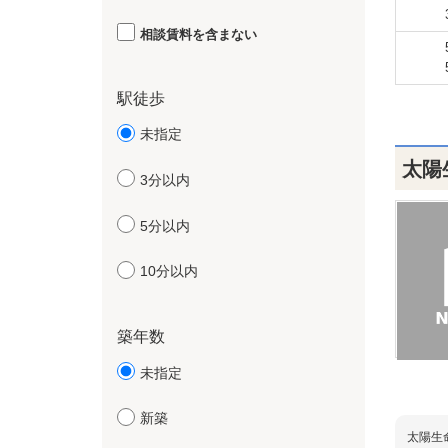
相談賃料を含まない
駅徒歩
未指定
太陽
3分以内
5分以内
10分以内
築年数
未指定
新築
太陽生