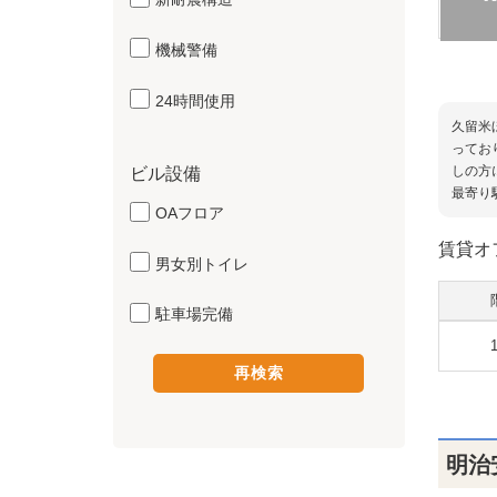
機械警備
24時間使用
久留米
ってお
しの方
ビル設備
最寄り
OAフロア
賃貸オ
男女別トイレ
駐車場完備
明治