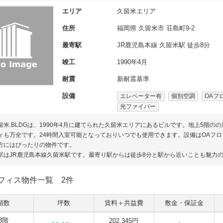
エリア
久留米エリア
住所
福岡県
久留米市
荘島町9-2
最寄駅
JR鹿児島本線 久留米駅 徒歩8分
竣工
1990年4月
耐震
新耐震基準
設備
エレベーター有
個別空調
OAフ
光ファイバー
n久留米.BLDGは、1990年4月に建てられた久留米エリアにあるビルです。地上5
ィも万全です。24時間入室可能となっておりいつでも使用できます。設備はOAフ
方にはぴったりの物件です。
駅はJR鹿児島本線久留米駅です。最寄り駅からは徒歩8分と駅から近いことも魅力
フィス物件一覧
2件
階数
坪数
賃料＋共益費
敷金・保証金
3階
202,345円