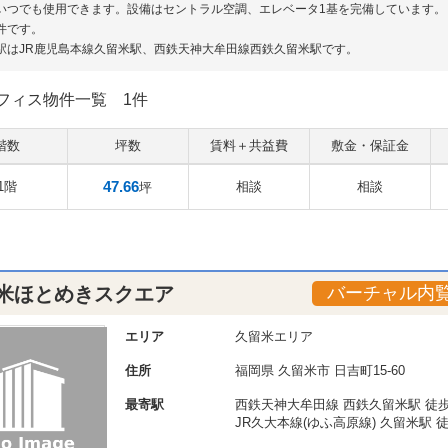
いつでも使用できます。設備はセントラル空調、エレベータ1基を完備しています。
件です。
駅はJR鹿児島本線久留米駅、西鉄天神大牟田線西鉄久留米駅です。
フィス物件一覧
1件
階数
坪数
賃料＋共益費
敷金・保証金
47.66
1階
相談
相談
坪
米ほとめきスクエア
バーチャル内
エリア
久留米エリア
住所
福岡県
久留米市
日吉町15-60
最寄駅
西鉄天神大牟田線 西鉄久留米駅 徒歩
JR久大本線(ゆふ高原線) 久留米駅 徒