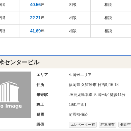
40.56
2階
相談
相談
坪
22.21
2階
相談
相談
坪
41.69
3階
相談
相談
坪
米センタービル
エリア
久留米エリア
住所
福岡県
久留米市
日吉町16-18
最寄駅
JR鹿児島本線 久留米駅 徒歩11分
竣工
1981年8月
耐震
耐震補強済
設備
エレベーター有
駐車場有
個別空