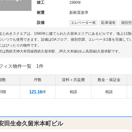
竣工
1990年
耐震
新耐震基準
設備
エレベーター有
駐車場有
個別空
ほとめきスクエアは、1990年に建てられた久留米エリアにあるビルです。地上11
りいつでも使用できます。設備はOAフロア、個別空調、エレベータ2基を完備して
にはぴったりの物件です。
駅は西鉄天神大牟田線西鉄久留米駅、JR久大本線(ゆふ高原線)久留米駅です。
フィス物件一覧
1件
階数
坪数
賃料＋共益費
敷金・保証金
121.16
10階
相談
相談
坪
安田生命久留米本町ビル