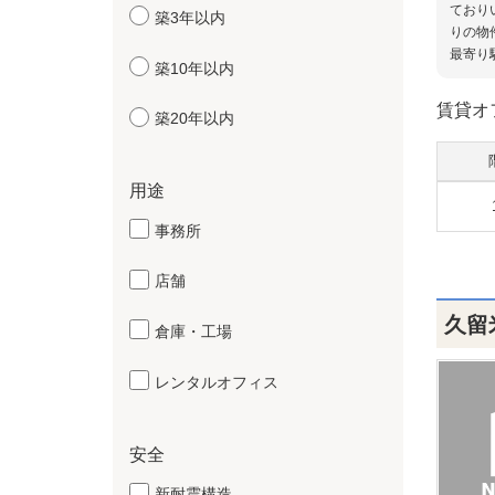
ており
築3年以内
りの物
最寄り
築10年以内
賃貸オ
築20年以内
用途
事務所
店舗
久留
倉庫・工場
レンタルオフィス
安全
新耐震構造