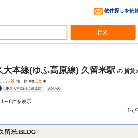
物件探しを依
検索
久大本線(ゆふ高原線) 久留米駅
の
賃貸
8
18
：ビル
棟 物件数
件
JR久大本線(ゆふ高原線)
久留米駅
、
1～
8件を表示
並び
n久留米.BLDG