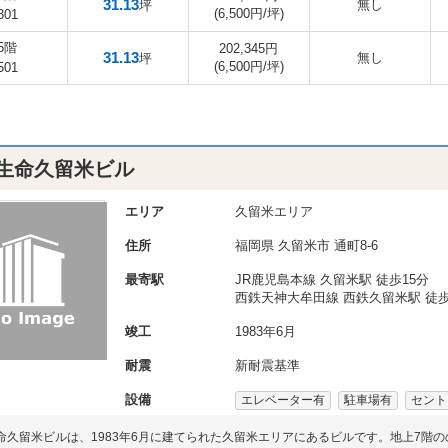
31.13
無し
坪
(6,500円/坪)
301
5階
202,345円
31.13
無し
坪
(6,500円/坪)
501
生命久留米ビル
エリア
久留米エリア
住所
福岡県
久留米市
通町8-6
最寄駅
JR鹿児島本線 久留米駅 徒歩15分
西鉄天神大牟田線 西鉄久留米駅 徒歩
竣工
1983年6月
耐震
新耐震基準
設備
エレベーター有
駐車場有
セント
命久留米ビルは、1983年6月に建てられた久留米エリアにあるビルです。地上7階