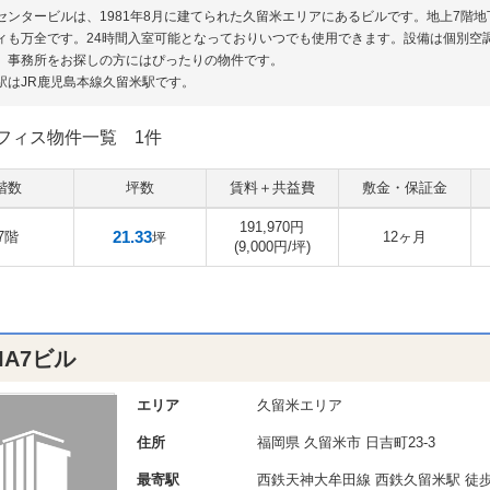
センタービルは、1981年8月に建てられた久留米エリアにあるビルです。地上7階
ィも万全です。24時間入室可能となっておりいつでも使用できます。設備は個別空
。事務所をお探しの方にはぴったりの物件です。
駅はJR鹿児島本線久留米駅です。
フィス物件一覧
1件
階数
坪数
賃料＋共益費
敷金・保証金
191,970円
21.33
7階
12ヶ月
坪
(9,000円/坪)
IA7ビル
エリア
久留米エリア
住所
福岡県
久留米市
日吉町23-3
最寄駅
西鉄天神大牟田線 西鉄久留米駅 徒歩