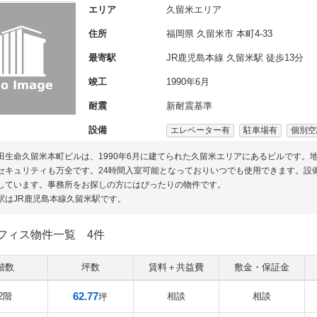
エリア
久留米エリア
住所
福岡県
久留米市
本町4-33
最寄駅
JR鹿児島本線 久留米駅 徒歩13分
竣工
1990年6月
耐震
新耐震基準
設備
エレベーター有
駐車場有
個別空
田生命久留米本町ビルは、1990年6月に建てられた久留米エリアにあるビルです。
セキュリティも万全です。24時間入室可能となっておりいつでも使用できます。設
しています。事務所をお探しの方にはぴったりの物件です。
駅はJR鹿児島本線久留米駅です。
フィス物件一覧
4件
階数
坪数
賃料＋共益費
敷金・保証金
62.77
2階
相談
相談
坪