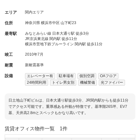
エリア
関内エリア
住所
神奈川県
横浜市中区
山下町23
最寄駅
みなとみらい線 日本大通り駅 徒歩3分
JR京浜東北線 関内駅 徒歩11分
横浜市営地下鉄ブルーライン 関内駅 徒歩11分
竣工
2010年7月
耐震
新耐震基準
設備
エレベーター有
駐車場有
個別空調
OAフロア
24時間利用
トイレ男女別
機械警備
光ファイバー
日土地山下町ビルは、日本大通り駅徒歩3分、JR関内駅からも徒歩11分
でアクセス可能です。重厚感ある外観が特徴です。基準階265坪、EV7
基、天井高2.8mとスペックもかなり高いです。
賃貸オフィス物件一覧
1件