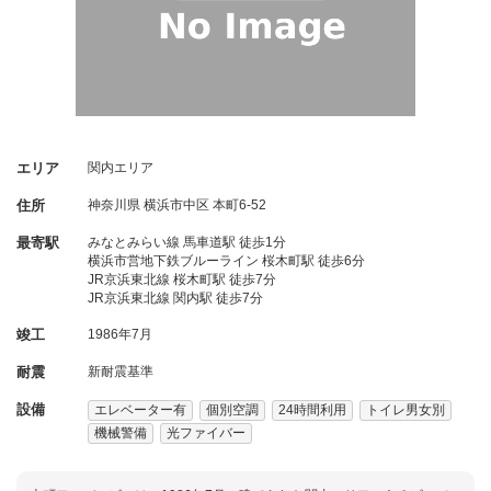
エリア
関内エリア
住所
神奈川県
横浜市中区
本町6-52
最寄駅
みなとみらい線 馬車道駅 徒歩1分
横浜市営地下鉄ブルーライン 桜木町駅 徒歩6分
JR京浜東北線 桜木町駅 徒歩7分
JR京浜東北線 関内駅 徒歩7分
竣工
1986年7月
耐震
新耐震基準
設備
エレベーター有
個別空調
24時間利用
トイレ男女別
機械警備
光ファイバー