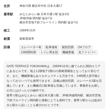
住所
神奈川県
横浜市中区
日本大通17
最寄駅
みなとみらい線 日本大通り駅 徒歩3分
JR根岸線 関内駅 徒歩7分
横浜市営地下鉄ブルーライン 関内駅 徒歩7分
竣工
1989年10月
耐震
新耐震基準
設備
エレベーター有
駐車場有
個別空調
OAフロア
24時間利用
トイレ男女別
機械警備
光ファイバー
GATE TERRACE YOKOHAMAは、1989年10月に建てられた関内エリア
にあるビルです。地上11階地下1階のの新耐震構造となっており安心で
す。また、機械警備もありセキュリティも万全です。24時間入室可能と
なっておりいつでも使用できます。設備は個別空調、エレベータ3基を完
備しています。また機械式の駐車場も完備しています。事務所をお探し
の方にはぴったりの物件です。
最寄り駅はみなとみらい線日本大通り駅、JR根岸線関内駅、横浜市営地
下鉄ブルーライン関内駅と移動にとても便利です。最寄り駅からは徒歩3
分と駅から近いことも魅力のひとつです。