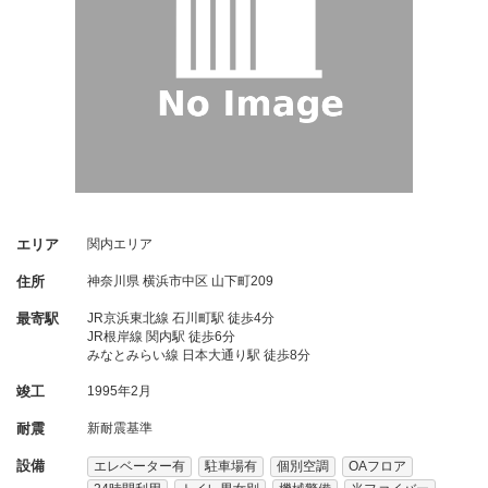
エリア
関内エリア
住所
神奈川県
横浜市中区
山下町209
最寄駅
JR京浜東北線 石川町駅 徒歩4分
JR根岸線 関内駅 徒歩6分
みなとみらい線 日本大通り駅 徒歩8分
竣工
1995年2月
耐震
新耐震基準
設備
エレベーター有
駐車場有
個別空調
OAフロア