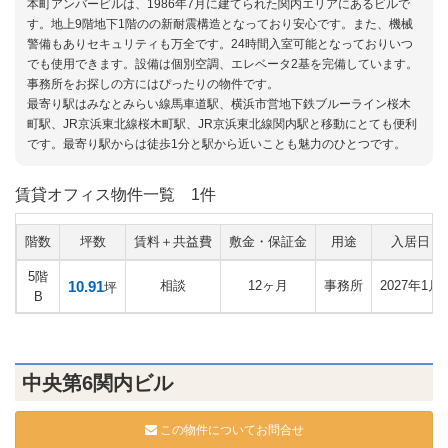
本町アンバービルは、1986年7月に建てられた関内エリアにあるビルで
す。地上9階地下1階のの新耐震構造となっており安心です。また、機械
警備もありセキュリティも万全です。24時間入室可能となっておりいつ
でも使用できます。設備は個別空調、エレベータ2基を完備しています。
事務所をお探しの方にはぴったりの物件です。
最寄り駅はみなとみらい線馬車道駅、横浜市営地下鉄ブルーライン桜木
町駅、JR京浜東北線桜木町駅、JR京浜東北線関内駅と移動にとても便利
です。最寄り駅からは徒歩1分と駅から近いことも魅力のひとつです。
賃貸オフィス物件一覧
1件
階数
坪数
賃料＋共益費
敷金・保証金
用途
入居日
5階
10.91
相談
12ヶ月
事務所
2027年1月
坪
B
中央第6関内ビル
この物件についてお問合せ