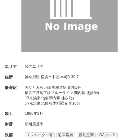
エリア
関内エリア
住所
神奈川県
横浜市中区
本町3-30-7
最寄駅
みなとみらい線 馬車道駅 徒歩1分
横浜市営地下鉄ブルーライン 関内駅 徒歩5分
JR京浜東北線 関内駅 徒歩7分
JR京浜東北線 桜木町駅 徒歩10分
竣工
1986年2月
耐震
新耐震基準
設備
エレベーター有
駐車場有
個別空調
OAフロア