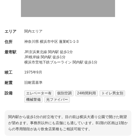
エリア
関内エリア
住所
神奈川県
横浜市中区
蓬莱町1-1-3
最寄駅
JR京浜東北線 関内駅 徒歩1分
JR根岸線 関内駅 徒歩1分
横浜市営地下鉄ブルーライン 関内駅 徒歩1分
竣工
1975年9月
耐震
旧耐震基準
設備
エレベーター有
個別空調
24時間利用
トイレ男女別
機械警備
光ファイバー
関内駅から徒歩1分の好立地です。目の前は横浜大通り公園で開けた眺望
が望めます。事務所以外にも店舗にも適しています。B1階の区画は1階か
らの専用階段があり飲食店業種もご相談可能です。