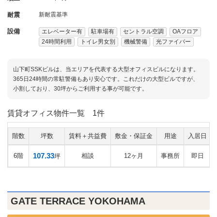
耐震
新耐震基準
設備
エレベーター有
駐車場有
セントラル空調
OAフロア
24時間利用
トイレ男女別
機械警備
光ファイバー
山下町SSKビルは、当エリアを代表する大型オフィスビルになります。
365日24時間の常駐警備もあり安心です。これだけの大型ビルですが、
小割しており、30坪からご利用する事が可能です。
賃貸オフィス物件一覧
1件
階数
坪数
賃料＋共益費
敷金・保証金
用途
入居日
107.33
6階
相談
12ヶ月
事務所
即日
坪
GATE TERRACE YOKOHAMA