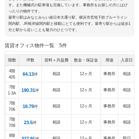
す。また機械式の駐車場も完備しています。事務所をお探しの方にはぴ
ったりの物件です。
最寄り駅はみなとみらい線日本大通り駅、横浜市営地下鉄ブルーライン
関内駅、JR根岸線関内駅と移動にとても便利です。最寄り駅からは徒歩1
分と駅から近いことも魅力のひとつです。
賃貸オフィス物件一覧
5件
階数
坪数
賃料＋共益費
敷金・保証金
用途
入居日
4階
64.13
相談
12ヶ月
事務所
相談
坪
405
7階
190.31
相談
12ヶ月
事務所
相談
坪
1-3A
7階
16.79
相談
12ヶ月
事務所
相談
坪
706
7階
23.5
相談
12ヶ月
事務所
相談
坪
708
8階
327.91
相談
12ヶ月
事務所
即日
坪