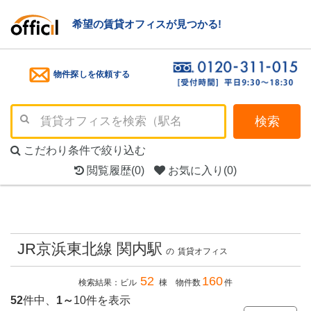
希望の賃貸オフィスが見つかる!
物件探しを依頼する
検索
こだわり条件で絞り込む
閲覧履歴
(0)
お気に入り
(0)
JR京浜東北線 関内駅
の
賃貸オフィス
52
160
検索結果：ビル
棟 物件数
件
52
件中、
1～
10件を表示