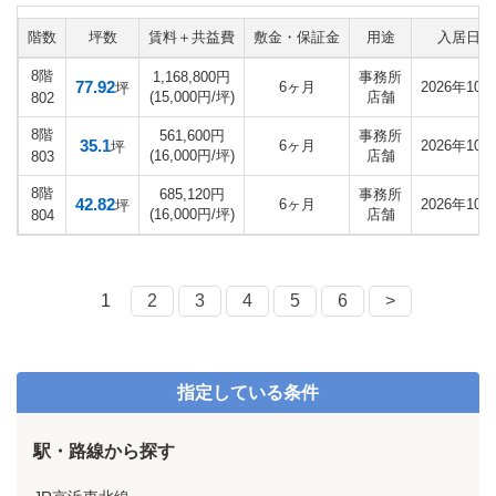
階数
坪数
賃料＋共益費
敷金・保証金
用途
入居日
8階
1,168,800円
事務所
77.92
6ヶ月
2026年10月
坪
(15,000円/坪)
店舗
802
8階
561,600円
事務所
35.1
6ヶ月
2026年10月
坪
(16,000円/坪)
店舗
803
8階
685,120円
事務所
42.82
6ヶ月
2026年10月
坪
(16,000円/坪)
店舗
804
1
2
3
4
5
6
>
指定している条件
駅・路線から探す