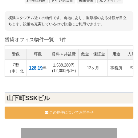
24時間利用
トイレ男女別
機械警備
光ファイバー
横浜スタジアム近くの物件です。角地にあり、重厚感のある外観が目立
ちます。設備も充実しているので快適にご利用できます。
賃貸オフィス物件一覧
1件
階数
坪数
賃料＋共益費
敷金・保証金
用途
入居
7階
1,538,280円
128.19
12ヶ月
事務所
即日
坪
(12,000円/坪)
（申）北
山下町SSKビル
この物件についてお問合せ