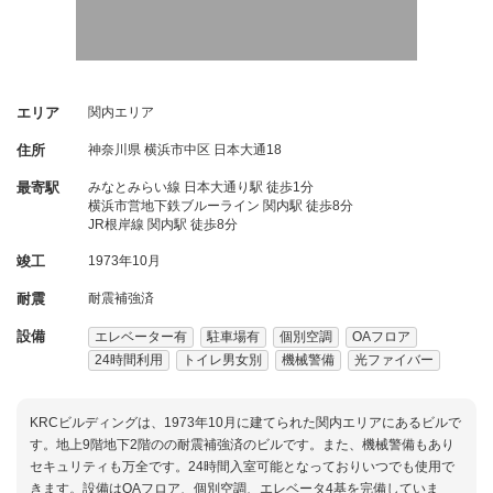
エリア
関内エリア
住所
神奈川県
横浜市中区
日本大通18
最寄駅
みなとみらい線 日本大通り駅 徒歩1分
横浜市営地下鉄ブルーライン 関内駅 徒歩8分
JR根岸線 関内駅 徒歩8分
竣工
1973年10月
耐震
耐震補強済
設備
エレベーター有
駐車場有
個別空調
OAフロア
24時間利用
トイレ男女別
機械警備
光ファイバー
KRCビルディングは、1973年10月に建てられた関内エリアにあるビルで
す。地上9階地下2階のの耐震補強済のビルです。また、機械警備もあり
セキュリティも万全です。24時間入室可能となっておりいつでも使用で
きます。設備はOAフロア、個別空調、エレベータ4基を完備していま