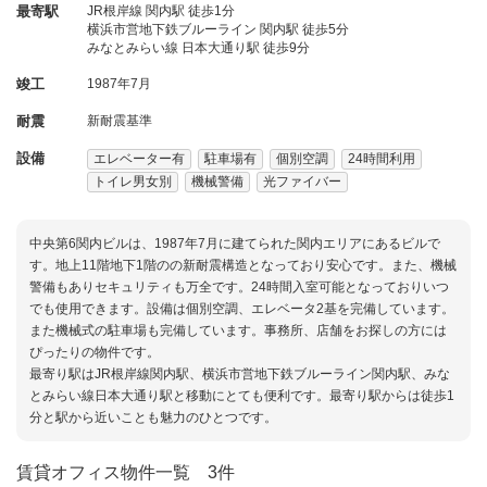
最寄駅
JR根岸線 関内駅 徒歩1分
横浜市営地下鉄ブルーライン 関内駅 徒歩5分
みなとみらい線 日本大通り駅 徒歩9分
竣工
1987年7月
耐震
新耐震基準
設備
エレベーター有
駐車場有
個別空調
24時間利用
トイレ男女別
機械警備
光ファイバー
中央第6関内ビルは、1987年7月に建てられた関内エリアにあるビルで
す。地上11階地下1階のの新耐震構造となっており安心です。また、機械
警備もありセキュリティも万全です。24時間入室可能となっておりいつ
でも使用できます。設備は個別空調、エレベータ2基を完備しています。
また機械式の駐車場も完備しています。事務所、店舗をお探しの方には
ぴったりの物件です。
最寄り駅はJR根岸線関内駅、横浜市営地下鉄ブルーライン関内駅、みな
とみらい線日本大通り駅と移動にとても便利です。最寄り駅からは徒歩1
分と駅から近いことも魅力のひとつです。
賃貸オフィス物件一覧
3件