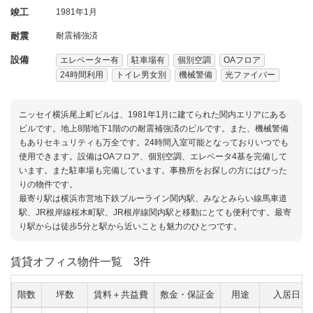
竣工
1981年1月
耐震
耐震補強済
設備
エレベーター有
駐車場有
個別空調
OAフロア
24時間利用
トイレ男女別
機械警備
光ファイバー
ニッセイ横浜尾上町ビルは、1981年1月に建てられた関内エリアにある
ビルです。地上8階地下1階のの耐震補強済のビルです。また、機械警備
もありセキュリティも万全です。24時間入室可能となっておりいつでも
使用できます。設備はOAフロア、個別空調、エレベータ4基を完備して
います。また駐車場も完備しています。事務所をお探しの方にはぴった
りの物件です。
最寄り駅は横浜市営地下鉄ブルーライン関内駅、みなとみらい線馬車道
駅、JR根岸線桜木町駅、JR根岸線関内駅と移動にとても便利です。最寄
り駅からは徒歩5分と駅から近いことも魅力のひとつです。
賃貸オフィス物件一覧
3件
階数
坪数
賃料＋共益費
敷金・保証金
用途
入居日