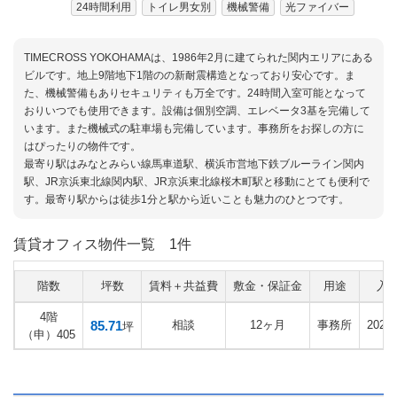
24時間利用
トイレ男女別
機械警備
光ファイバー
TIMECROSS YOKOHAMAは、1986年2月に建てられた関内エリアにある
ビルです。地上9階地下1階のの新耐震構造となっており安心です。ま
た、機械警備もありセキュリティも万全です。24時間入室可能となって
おりいつでも使用できます。設備は個別空調、エレベータ3基を完備して
います。また機械式の駐車場も完備しています。事務所をお探しの方に
はぴったりの物件です。
最寄り駅はみなとみらい線馬車道駅、横浜市営地下鉄ブルーライン関内
駅、JR京浜東北線関内駅、JR京浜東北線桜木町駅と移動にとても便利で
す。最寄り駅からは徒歩1分と駅から近いことも魅力のひとつです。
賃貸オフィス物件一覧
1件
階数
坪数
賃料＋共益費
敷金・保証金
用途
入
4階
85.71
相談
12ヶ月
事務所
202
坪
（申）405