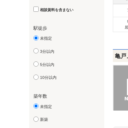
相談賃料を含まない
駅徒歩
未指定
3分以内
亀戸
5分以内
10分以内
築年数
未指定
新築