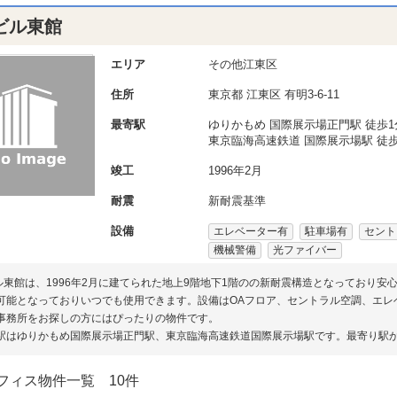
Tビル東館
エリア
その他江東区
住所
東京都
江東区
有明3-6-11
最寄駅
ゆりかもめ 国際展示場正門駅 徒歩1
東京臨海高速鉄道 国際展示場駅 徒歩
竣工
1996年2月
耐震
新耐震基準
設備
エレベーター有
駐車場有
セント
機械警備
光ファイバー
ビル東館は、1996年2月に建てられた地上9階地下1階のの新耐震構造となっており
可能となっておりいつでも使用できます。設備はOAフロア、セントラル空調、エレ
事務所をお探しの方にはぴったりの物件です。
駅はゆりかもめ国際展示場正門駅、東京臨海高速鉄道国際展示場駅です。最寄り駅か
フィス物件一覧
10件