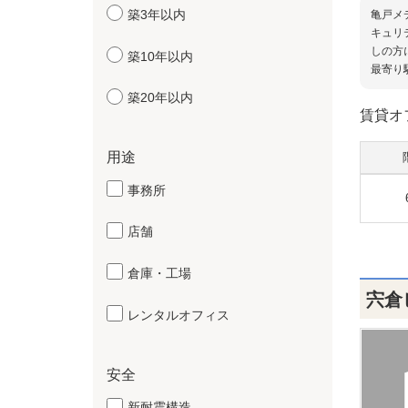
築3年以内
亀戸メ
キュリ
しの方
築10年以内
最寄り
築20年以内
賃貸オ
用途
事務所
店舗
倉庫・工場
宍倉
レンタルオフィス
安全
新耐震構造