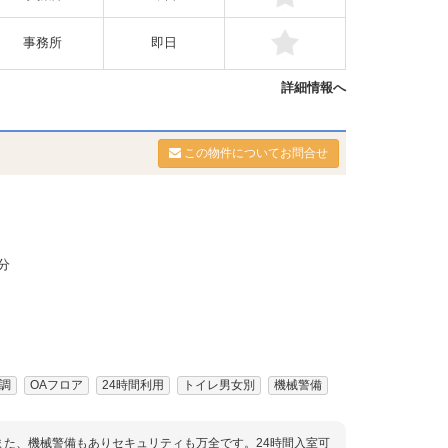
事務所
即日
詳細情報へ
この物件についてお問合せ
分
調
OAフロア
24時間利用
トイレ男女別
機械警備
また、機械警備もありセキュリティも万全です。24時間入室可