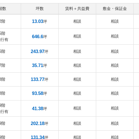
階数
坪数
賃料＋共益費
敷金・保証金
13.03
2階
相談
相談
坪
5階
646.6
相談
相談
坪
先行有
243.97
6階
相談
相談
坪
35.71
7階
相談
相談
坪
133.77
8階
相談
相談
坪
93.58
8階
相談
相談
坪
9階
41.38
相談
相談
坪
先行有
202.18
9階
相談
相談
坪
131.34
9階
相談
相談
坪