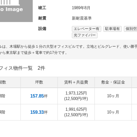
竣工
1989年8月
耐震
新耐震基準
設備
エレベーター有
駐車場有
個別空
光ファイバー
ルは、木場駅から徒歩１分の大型オフィスビルです。立地とビルグレード、使い勝手
から東京駅まで徒歩＋電車で約17分です。
フィス物件一覧
2件
階数
坪数
賃料＋共益費
敷金・保証金
1,973,125円
157.85
3階
10ヶ月
坪
(12,500円/坪)
1,991,625円
159.33
4階
10ヶ月
坪
(12,500円/坪)