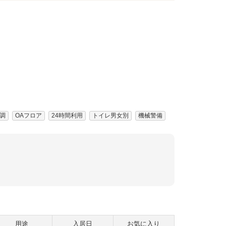
調
OAフロア
24時間利用
トイレ男女別
機械警備
用途
入居日
お気に入り