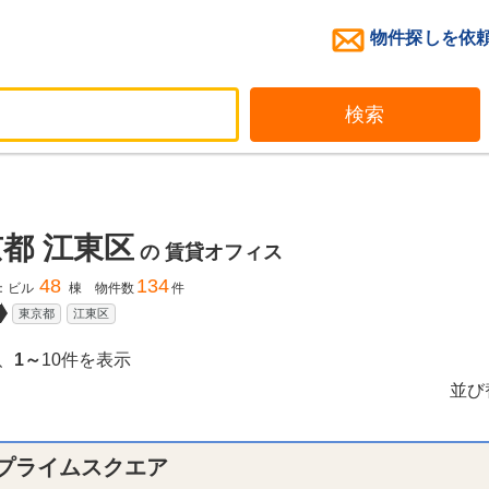
物件探しを依
検索
都 江東区
の
賃貸オフィス
48
134
：ビル
棟 物件数
件
東京都
江東区
、
1～
10件を表示
並び
プライムスクエア