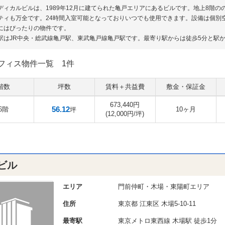
ディカルビルは、1989年12月に建てられた亀戸エリアにあるビルです。地上8階
ティも万全です。24時間入室可能となっておりいつでも使用できます。設備は個別
にはぴったりの物件です。
駅はJR中央・総武線亀戸駅、東武亀戸線亀戸駅です。最寄り駅からは徒歩5分と駅
フィス物件一覧
1件
階数
坪数
賃料＋共益費
敷金・保証金
673,440円
56.12
6階
10ヶ月
坪
(12,000円/坪)
ビル
エリア
門前仲町・木場・東陽町エリア
住所
東京都
江東区
木場5-10-11
最寄駅
東京メトロ東西線 木場駅 徒歩1分