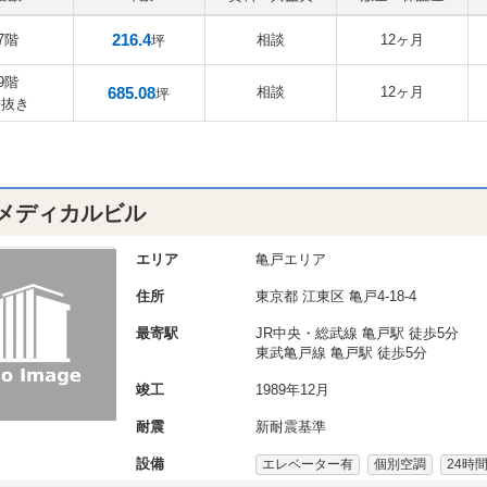
216.4
7階
相談
12ヶ月
坪
9階
685.08
相談
12ヶ月
坪
居抜き
メディカルビル
エリア
亀戸エリア
住所
東京都
江東区
亀戸4-18-4
最寄駅
JR中央・総武線 亀戸駅 徒歩5分
東武亀戸線 亀戸駅 徒歩5分
竣工
1989年12月
耐震
新耐震基準
設備
エレベーター有
個別空調
24時