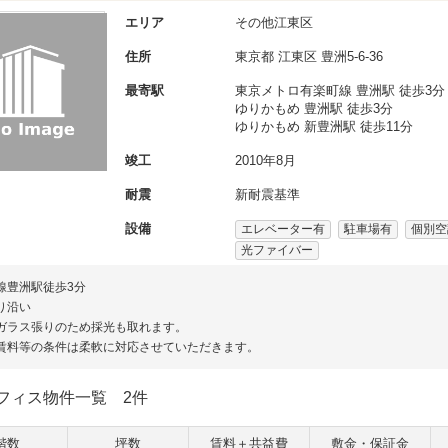
エリア
その他江東区
住所
東京都
江東区
豊洲5-6-36
最寄駅
東京メトロ有楽町線 豊洲駅 徒歩3分
ゆりかもめ 豊洲駅 徒歩3分
ゆりかもめ 新豊洲駅 徒歩11分
竣工
2010年8月
耐震
新耐震基準
設備
エレベーター有
駐車場有
個別空
光ファイバー
線豊洲駅徒歩3分
り沿い
ガラス張りのため採光も取れます。
賃料等の条件は柔軟に対応させていただきます。
フィス物件一覧
2件
階数
坪数
賃料＋共益費
敷金・保証金