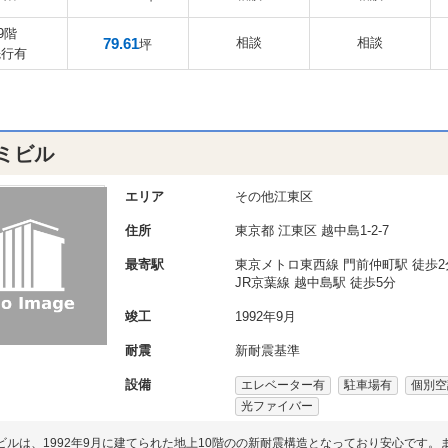
9階
79.61
相談
相談
坪
先行有
ミビル
エリア
その他江東区
住所
東京都
江東区
越中島1-2-7
最寄駅
東京メトロ東西線 門前仲町駅 徒歩2
JR京葉線 越中島駅 徒歩5分
竣工
1992年9月
耐震
新耐震基準
設備
エレベーター有
駐車場有
個別空
光ファイバー
ビルは、1992年9月に建てられた地上10階のの新耐震構造となっており安心です。