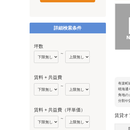
詳細検索条件
坪数
～
賃料 + 共益費
有楽町
～
晴海通
角地の
分割や
賃料 + 共益費（坪単価）
賃貸オ
～