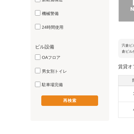
機械警備
24時間使用
宍倉ビ
ビル設備
倉ビル
OAフロア
賃貸オ
男女別トイレ
駐車場完備