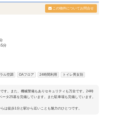
この物件についてお問合せ
分
5分
ラル空調
OAフロア
24時間利用
トイレ男女別
安心です。また、機械警備もありセキュリティも万全です。24時
ベータ25基を完備しています。また駐車場も完備しています。
らは徒歩1分と駅から近いことも魅力のひとつです。