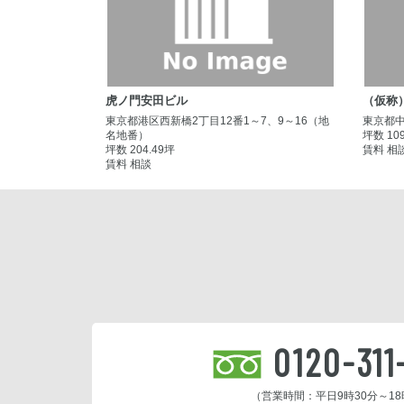
虎ノ門安田ビル
（仮称）
東京都港区西新橋2丁目12番1～7、9～16（地
東京都中
名地番）
坪数 10
坪数 204.49坪
賃料 相
賃料 相談
0120-311
（営業時間：平日9時30分～18