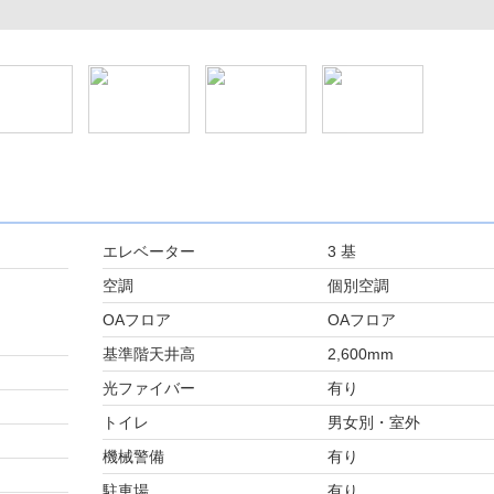
エレベーター
3 基
空調
個別空調
OAフロア
OAフロア
基準階天井高
2,600mm
光ファイバー
有り
トイレ
男女別・室外
機械警備
有り
駐車場
有り