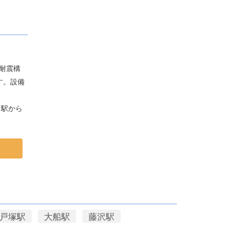
新耐震構
す。設備
り駅から
戸塚駅
大船駅
藤沢駅