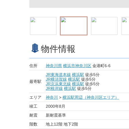
物件情報
住所
神奈川県
横浜市神奈川区
金港町6-6
JR東海道本線
横浜駅
徒歩5分
JR横須賀線
横浜駅
徒歩5分
最寄駅
JR京浜東北線
横浜駅
徒歩5分
JR根岸線
横浜駅
徒歩5分
エリア
神奈川
>
横浜駅周辺（神奈川区エリア）
竣工
2000年8月
耐震
新耐震基準
階数
地上12階 地下2階