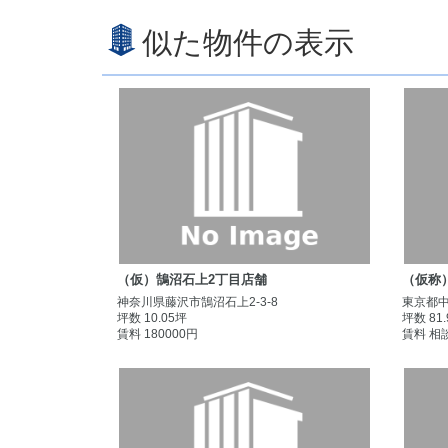
似た物件の表示
（仮）鵠沼石上2丁目店舗
（仮称
神奈川県藤沢市鵠沼石上2-3-8
東京都中
坪数 10.05坪
坪数 81
賃料 180000円
賃料 相