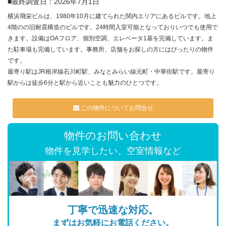
■最終調査日：2026年7月1日
横浜飛栄ビルは、1980年10月に建てられた関内エリアにあるビルです。地上
4階のの旧耐震構造のビルです。24時間入室可能となっておりいつでも使用で
きます。設備はOAフロア、個別空調、エレベータ1基を完備しています。ま
た駐車場も完備しています。事務所、店舗をお探しの方にはぴったりの物件
です。
最寄り駅はJR根岸線石川町駅、みなとみらい線元町・中華街駅です。最寄り
駅からは徒歩6分と駅から近いことも魅力のひとつです。
この物件についてお問合せ
物件のお問い合わせ
物件を見学したい、空室情報など
丁寧で迅速な対応。
まずはお気軽にお電話ください。