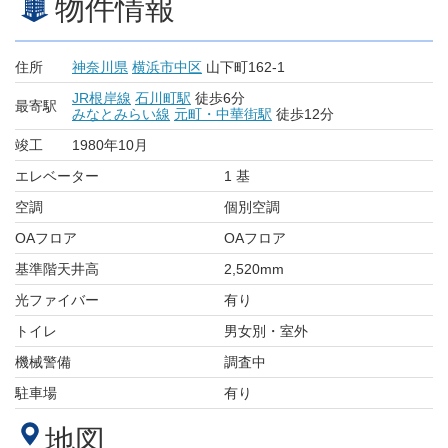
物件情報
住所
神奈川県
横浜市中区
山下町162-1
JR根岸線
石川町駅
徒歩6分
最寄駅
みなとみらい線
元町・中華街駅
徒歩12分
竣工
1980年10月
エレベーター
1 基
空調
個別空調
OAフロア
OAフロア
基準階天井高
2,520mm
光ファイバー
有り
トイレ
男女別・室外
機械警備
調査中
駐車場
有り
地図