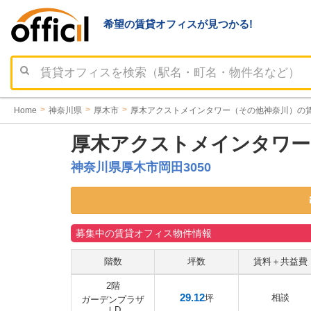
希望の賃貸オフィスが見つかる!
Home
神奈川県
厚木市
厚木アクストメインタワー（その他神奈川）の
厚木アクストメインタワー
神奈川県厚木市岡田3050
募集中の賃貸オフィス物件情報
階数
坪数
賃料＋共益費
2階
29.12
相談
坪
ガーデンプラザ
ⅠD