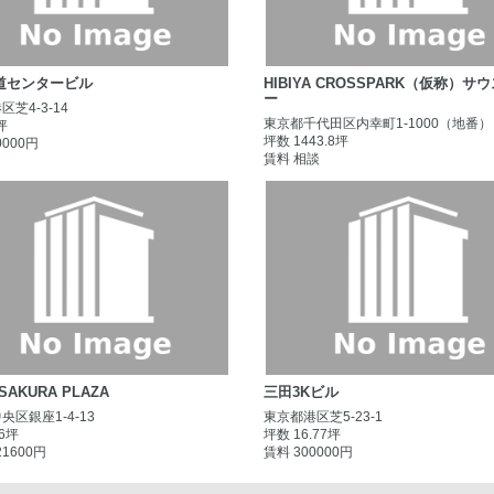
道センタービル
HIBIYA CROSSPARK（仮称）サ
ー
芝4-3-14
東京都千代田区内幸町1-1000（地番）
坪
坪数 1443.8坪
0000円
賃料 相談
 SAKURA PLAZA
三田3Kビル
央区銀座1-4-13
東京都港区芝5-23-1
.6坪
坪数 16.77坪
21600円
賃料 300000円