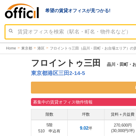
希望の賃貸オフィスが見つかる!
Home
東京都
港区
フロイントゥ三田（品川・田町・お台場エリア）の
フロイントゥ三田
品川・田町・お
東京都港区三田2-14-5
募集中の賃貸オフィス物件情報
階数
坪数
賃料＋共益費
5階
270,600円
9.02
坪
(30,000円/坪)
510 申込有