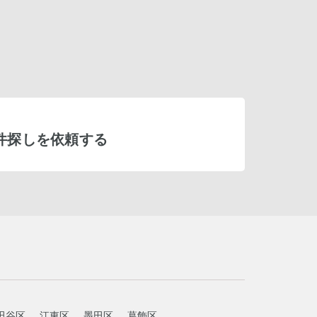
件探しを依頼する
田谷区
江東区
墨田区
葛飾区