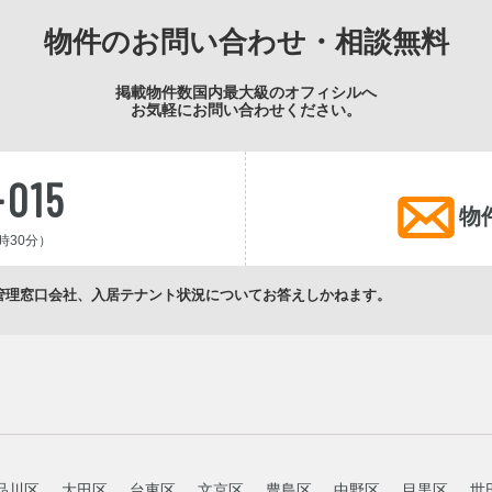
物件のお問い合わせ・相談無料
掲載物件数国内最大級のオフィシルへ
お気軽にお問い合わせください。
-015
物
時30分）
管理窓口会社、入居テナント状況についてお答えしかねます。
品川区
大田区
台東区
文京区
豊島区
中野区
目黒区
世