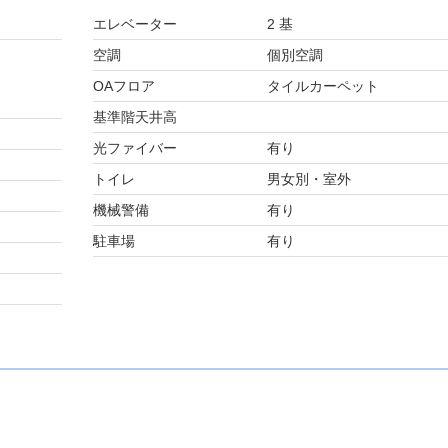
エレベーター
2 基
空調
個別空調
OAフロア
タイルカーペット
基準階天井高
光ファイバー
有り
トイレ
男女別・室外
機械警備
有り
駐車場
有り