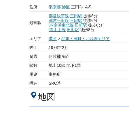
住所
東京都
港区
三田2-14-5
都営浅草線
三田駅
徒歩6分
都営三田線
三田駅
徒歩6分
最寄駅
JR京浜東北線
田町駅
徒歩8分
JR山手線
田町駅
徒歩8分
エリア
港区
>
品川・田町・お台場エリア
竣工
1976年2月
耐震
耐震補強済
階数
地上10階 地下1階
用途
事務所
構造
SRC造
地図