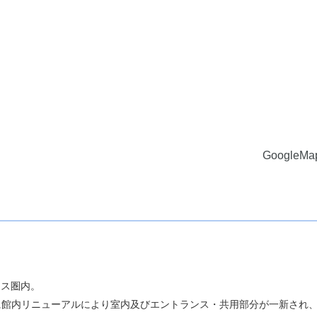
GoogleM
セス圏内。
月に館内リニューアルにより室内及びエントランス・共用部分が一新され