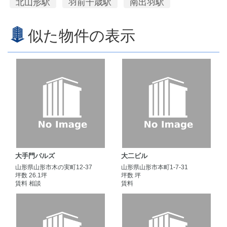
北山形駅
羽前千歳駅
南出羽駅
似た物件の表示
大手門パルズ
大二ビル
山形県山形市木の実町12-37
山形県山形市本町1-7-31
坪数 26.1坪
坪数 坪
賃料 相談
賃料