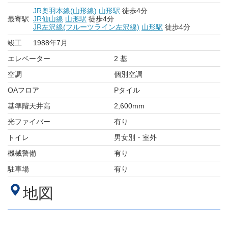
JR奥羽本線(山形線)
山形駅
徒歩4分
最寄駅
JR仙山線
山形駅
徒歩4分
JR左沢線(フルーツライン左沢線)
山形駅
徒歩4分
竣工
1988年7月
エレベーター
2 基
空調
個別空調
OAフロア
Pタイル
基準階天井高
2,600mm
光ファイバー
有り
トイレ
男女別・室外
機械警備
有り
駐車場
有り
地図