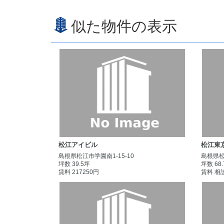
似た物件の表示
松江アイビル
松江東
島根県松江市学園南1-15-10
島根県松
坪数 39.5坪
坪数 68
賃料 217250円
賃料 相