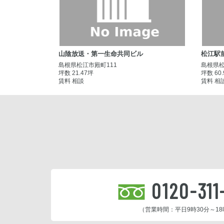
山陰放送・第一生命共同ビル
松江駅
島根県松江市殿町111
島根県松
坪数 21.47坪
坪数 60
賃料 相談
賃料 相
0120-311
（営業時間：平日9時30分～18