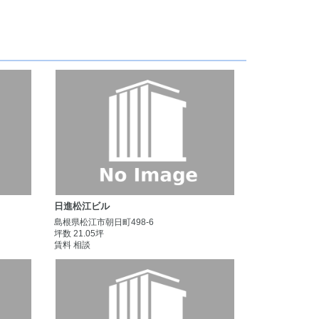
日進松江ビル
島根県松江市朝日町498-6
坪数 21.05坪
賃料 相談