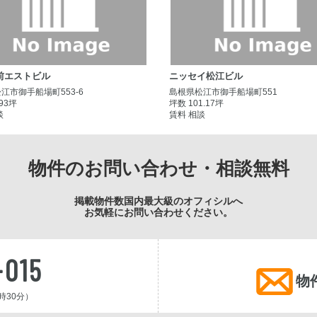
前エストビル
ニッセイ松江ビル
江市御手船場町553-6
島根県松江市御手船場町551
.93坪
坪数 101.17坪
談
賃料 相談
物件のお問い合わせ・相談無料
掲載物件数国内最大級のオフィシルへ
お気軽にお問い合わせください。
-015
物
時30分）