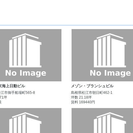
京海上日動ビル
メゾン・ブランシュビル
江市御手船場町565-8
島根県松江市朝日町462-1
.71坪
坪数 21.18坪
談
賃料 169440円