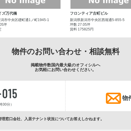
イズ万代橋
フロンティア古町ビル
潟市中央区礎町通1ノ町1945-1
新潟県新潟市中央区西堀通5-855-5
.05坪
坪数 27.05坪
定
賃料 175825円
物件のお問い合わせ・相談無料
掲載物件数国内最大級のオフィシルへ
お気軽にお問い合わせください。
-015
物
時30分）
管理窓口会社、入居テナント状況についてお答えしかねます。