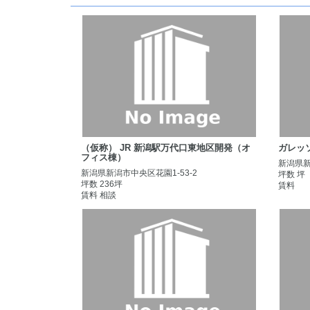
（仮称） JR 新潟駅万代口東地区開発（オ
ガレッ
フィス棟）
新潟県新
新潟県新潟市中央区花園1-53-2
坪数 坪
坪数 236坪
賃料
賃料 相談