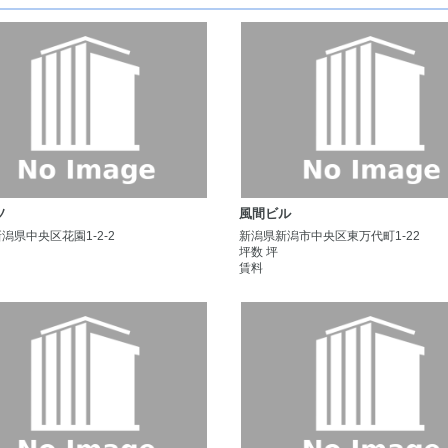
ソ
風間ビル
潟県中央区花園1-2-2
新潟県新潟市中央区東万代町1-22
坪数 坪
賃料