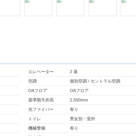
エレベーター
2 基
空調
個別空調 / セントラル空調
OAフロア
OAフロア
基準階天井高
2,550mm
光ファイバー
有り
トイレ
男女別・室外
機械警備
有り