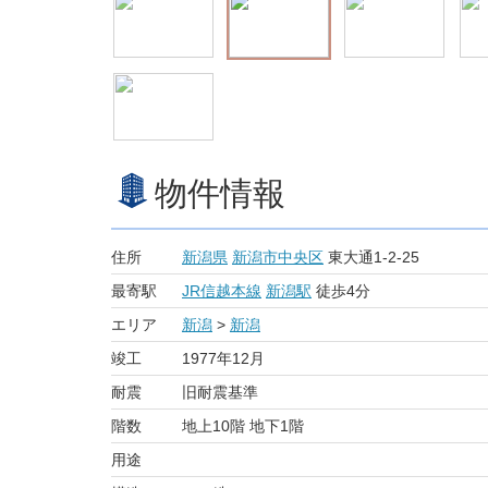
物件情報
住所
新潟県
新潟市中央区
東大通1-2-25
最寄駅
JR信越本線
新潟駅
徒歩4分
エリア
新潟
>
新潟
竣工
1977年12月
耐震
旧耐震基準
階数
地上10階 地下1階
用途