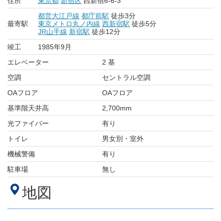
住所
東京都
新宿区
西新宿6-6-3
都営大江戸線
都庁前駅
徒歩3分
最寄駅
東京メトロ丸ノ内線
西新宿駅
徒歩5分
JR山手線
新宿駅
徒歩12分
竣工
1985年9月
エレベーター
2 基
空調
セントラル空調
OAフロア
OAフロア
基準階天井高
2,700mm
光ファイバー
有り
トイレ
男女別・室外
機械警備
有り
駐車場
無し
地図