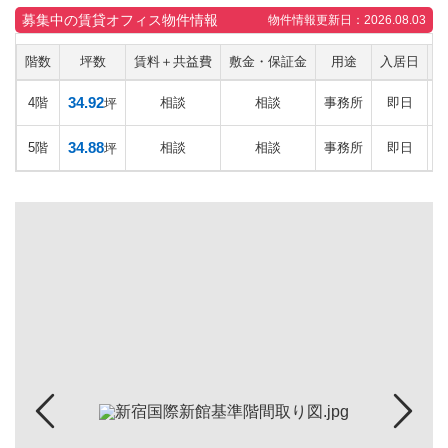
募集中の賃貸オフィス物件情報
物件情報更新日：2026.08.03
階数
坪数
賃料＋共益費
敷金・保証金
用途
入居日
34.92
4階
相談
相談
事務所
即日
坪
34.88
5階
相談
相談
事務所
即日
坪