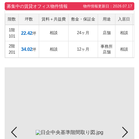
募集中の賃貸オフィス物件情報
物件情報更新日：2026.07.17
階数
坪数
賃料＋共益費
敷金・保証金
用途
入居日
1階
22.42
相談
24ヶ月
店舗
相談
坪
101
2階
事務所
34.02
相談
12ヶ月
相談
坪
店舗
201