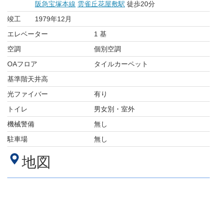
阪急宝塚本線
雲雀丘花屋敷駅
徒歩20分
竣工
1979年12月
エレベーター
1 基
空調
個別空調
OAフロア
タイルカーペット
基準階天井高
光ファイバー
有り
トイレ
男女別・室外
機械警備
無し
駐車場
無し
地図