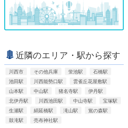
近隣のエリア・駅から探す
川西市
その他兵庫
蛍池駅
石橋駅
池田駅
川西能勢口駅
雲雀丘花屋敷駅
山本駅
中山駅
猪名寺駅
伊丹駅
北伊丹駅
川西池田駅
中山寺駅
宝塚駅
生瀬駅
絹延橋駅
滝山駅
鴬の森駅
鼓滝駅
売布神社駅