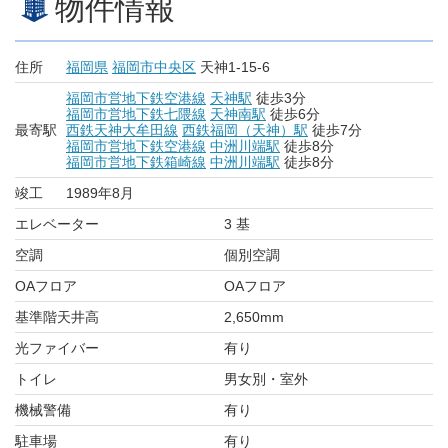
物件情報
住所
福岡県
福岡市中央区
天神1-15-6
福岡市営地下鉄空港線
天神駅
徒歩3分
福岡市営地下鉄七隈線
天神南駅
徒歩6分
最寄駅
西鉄天神大牟田線
西鉄福岡（天神）駅
徒歩7分
福岡市営地下鉄空港線
中洲川端駅
徒歩8分
福岡市営地下鉄箱崎線
中洲川端駅
徒歩8分
竣工
1989年8月
エレベーター
3 基
空調
個別空調
OAフロア
OAフロア
基準階天井高
2,650mm
光ファイバー
有り
トイレ
男女別・室外
機械警備
有り
駐車場
有り