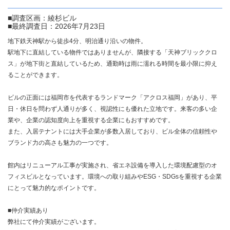
■調査区画：綾杉ビル
■最終調査日：2026年7月23日
地下鉄天神駅から徒歩4分、明治通り沿いの物件。
駅地下に直結している物件ではありませんが、隣接する「天神ブリッククロ
ス」が地下街と直結しているため、通勤時は雨に濡れる時間を最小限に抑え
ることができます。
ビルの正面には福岡市を代表するランドマーク「アクロス福岡」があり、平
日・休日を問わず人通りが多く、視認性にも優れた立地です。来客の多い企
業や、企業の認知度向上を重視する企業にもおすすめです。
また、入居テナントには大手企業が多数入居しており、ビル全体の信頼性や
ブランド力の高さも魅力の一つです。
館内はリニューアル工事が実施され、省エネ設備を導入した環境配慮型のオ
フィスビルとなっています。環境への取り組みやESG・SDGsを重視する企業
にとって魅力的なポイントです。
■仲介実績あり
弊社にて仲介実績がございます。