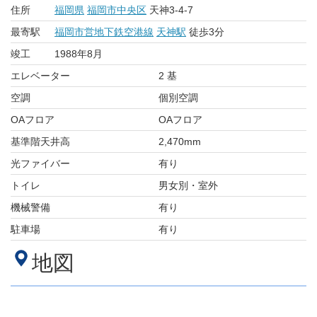
住所
福岡県
福岡市中央区
天神3-4-7
最寄駅
福岡市営地下鉄空港線
天神駅
徒歩3分
竣工
1988年8月
エレベーター
2 基
空調
個別空調
OAフロア
OAフロア
基準階天井高
2,470mm
光ファイバー
有り
トイレ
男女別・室外
機械警備
有り
駐車場
有り
地図