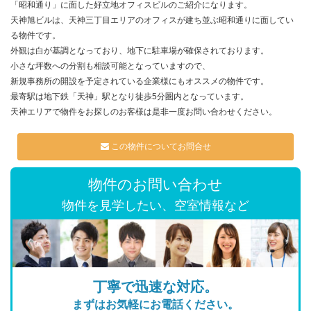
「昭和通り」に面した好立地オフィスビルのご紹介になります。
天神旭ビルは、天神三丁目エリアのオフィスが建ち並ぶ昭和通りに面してい
る物件です。
外観は白が基調となっており、地下に駐車場が確保されております。
小さな坪数への分割も相談可能となっていますので、
新規事務所の開設を予定されている企業様にもオススメの物件です。
最寄駅は地下鉄「天神」駅となり徒歩5分圏内となっています。
天神エリアで物件をお探しのお客様は是非一度お問い合わせください。
この物件についてお問合せ
物件のお問い合わせ
物件を見学したい、空室情報など
丁寧で迅速な対応。
まずはお気軽にお電話ください。