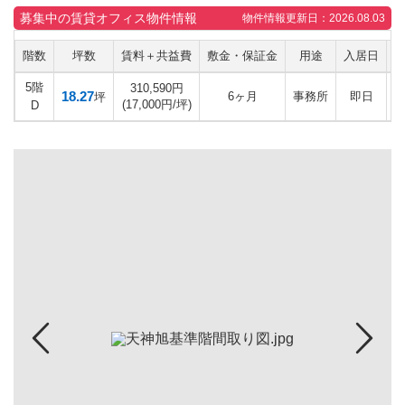
募集中の賃貸オフィス物件情報
物件情報更新日：2026.08.03
階数
坪数
賃料＋共益費
敷金・保証金
用途
入居日
5階
310,590円
18.27
6ヶ月
事務所
即日
坪
(17,000円/坪)
D