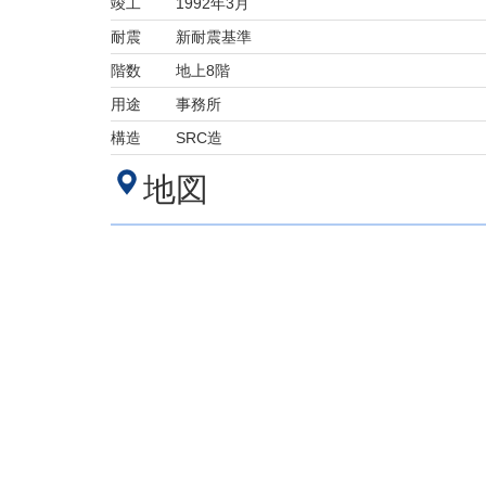
竣工
1992年3月
耐震
新耐震基準
階数
地上8階
用途
事務所
構造
SRC造
地図