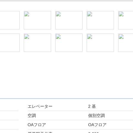
エレベーター
2 基
空調
個別空調
OAフロア
OAフロア