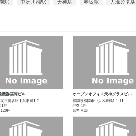
園駅
中洲川端駅
天神駅
赤坂駅
大濠公園駅
信機器福岡ビル
オープンオフィス天神グラスビル
岡市博多区中呉服町1-2
福岡県福岡市中央区舞鶴1-1-11
.51坪
坪数 1坪
2120円
賃料 相談