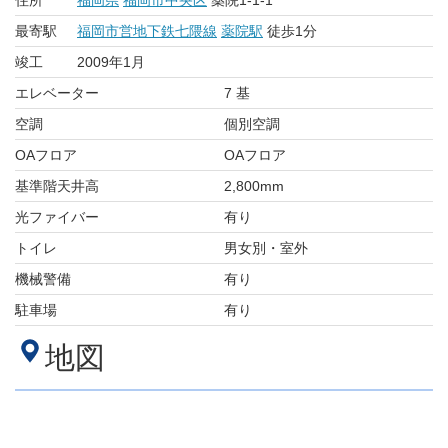
住所
福岡県
福岡市中央区
薬院1-1-1
最寄駅
福岡市営地下鉄七隈線
薬院駅
徒歩1分
竣工
2009年1月
エレベーター
7 基
空調
個別空調
OAフロア
OAフロア
基準階天井高
2,800mm
光ファイバー
有り
トイレ
男女別・室外
機械警備
有り
駐車場
有り
地図