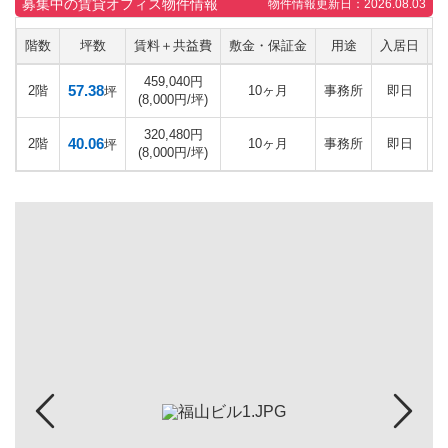
募集中の賃貸オフィス物件情報
物件情報更新日：2026.08.03
階数
坪数
賃料＋共益費
敷金・保証金
用途
入居日
459,040円
57.38
2階
10ヶ月
事務所
即日
坪
(8,000円/坪)
320,480円
40.06
2階
10ヶ月
事務所
即日
坪
(8,000円/坪)