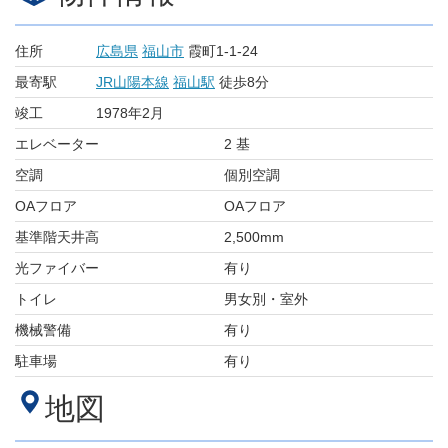
住所
広島県
福山市
霞町1-1-24
最寄駅
JR山陽本線
福山駅
徒歩8分
竣工
1978年2月
エレベーター
2 基
空調
個別空調
OAフロア
OAフロア
基準階天井高
2,500mm
光ファイバー
有り
トイレ
男女別・室外
機械警備
有り
駐車場
有り
地図