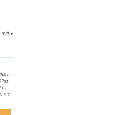
apで見る
震構造と
設備は
です。
ひとつ