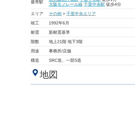
最寄駅
大阪モノレール線
千里中央駅
徒歩4分
エリア
その他
>
千里中央エリア
竣工
1992年6月
耐震
新耐震基準
階数
地上21階 地下3階
用途
事務所/店舗
構造
SRC造、一部S造
地図