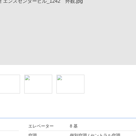
エレベーター
8 基
空調
個別空調 / セントラル空調