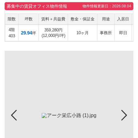
募集中の賃貸オフィス物件情報
物件情報更新日：2026.08.04
階数
坪数
賃料＋共益費
敷金・保証金
用途
入居日
4階
359,280円
29.94
10ヶ月
事務所
即日
坪
(12,000円/坪)
403