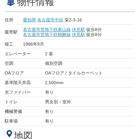
物件情報
住所
愛知県
名古屋市中区
栄2-3-16
名古屋市営地下鉄東山線
伏見駅
徒歩8分
最寄駅
名古屋市営地下鉄鶴舞線
伏見駅
徒歩8分
竣工
1986年9月
エレベーター
2 基
空調
個別空調
OAフロア
OAフロア / タイルカーペット
基準階天井高
2,500mm
光ファイバー
有り
トイレ
男女別・室外
機械警備
有り
駐車場
有り
地図