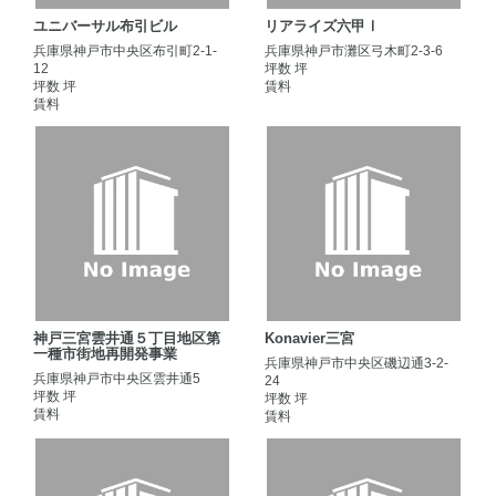
ユニバーサル布引ビル
リアライズ六甲Ⅰ
兵庫県神戸市中央区布引町2-1-
兵庫県神戸市灘区弓木町2-3-6
12
坪数 坪
坪数 坪
賃料
賃料
神戸三宮雲井通５丁目地区第
Konavier三宮
一種市街地再開発事業
兵庫県神戸市中央区磯辺通3-2-
兵庫県神戸市中央区雲井通5
24
坪数 坪
坪数 坪
賃料
賃料