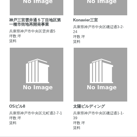
神戸三宮雲井通５丁目地区第
Konavier三宮
一種市街地再開発事業
兵庫県神戸市中央区磯辺通3-2-
兵庫県神戸市中央区雲井通5
24
坪数 坪
坪数 坪
賃料
賃料
OSビル8
太陽ビルディング
兵庫県神戸市中央区元町通2-7-1
兵庫県神戸市中央区磯辺通1-1-
坪数 坪
39
賃料
坪数 坪
賃料