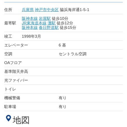
住所
兵庫県
神戸市中央区
脇浜海岸通1-5-1
阪神本線
岩屋駅
徒歩10分
最寄駅
JR東海道本線
灘駅
徒歩12分
阪神本線
春日野道駅
徒歩15分
竣工
1998年3月
エレベーター
6 基
空調
セントラル空調
OAフロア
基準階天井高
光ファイバー
トイレ
機械警備
有り
駐車場
有り
地図