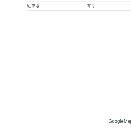
駐車場
有り
GoogleM