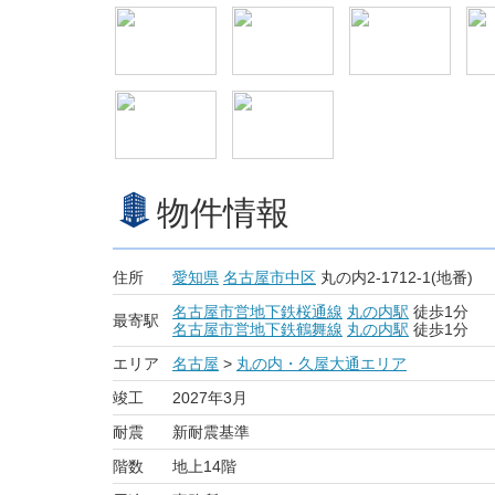
物件情報
住所
愛知県
名古屋市中区
丸の内2-1712-1(地番)
名古屋市営地下鉄桜通線
丸の内駅
徒歩1分
最寄駅
名古屋市営地下鉄鶴舞線
丸の内駅
徒歩1分
エリア
名古屋
>
丸の内・久屋大通エリア
竣工
2027年3月
耐震
新耐震基準
階数
地上14階