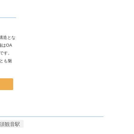
震構造とな
はOA
です。
とも魅
須観音駅