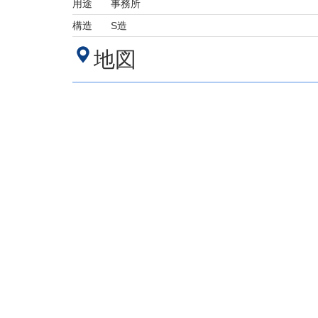
用途
事務所
構造
S造
地図