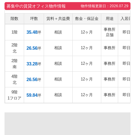
募集中の賃貸オフィス物件情報
物件情報更新日：2026.07.29
階数
坪数
賃料＋共益費
敷金・保証金
用途
入居日
事務所
35.48
1階
相談
12ヶ月
即日
坪
店舗
2階
26.56
相談
12ヶ月
事務所
即日
坪
北
2階
33.28
相談
12ヶ月
事務所
即日
坪
南
4階
26.56
相談
12ヶ月
事務所
即日
坪
北
9階
59.84
相談
12ヶ月
事務所
即日
坪
1フロア