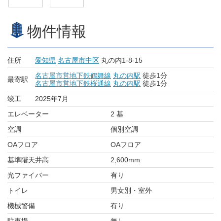
物件情報
住所
愛知県
名古屋市中区
丸の内1-8-15
名古屋市営地下鉄鶴舞線
丸の内駅
徒歩1分
最寄駅
名古屋市営地下鉄桜通線
丸の内駅
徒歩1分
竣工
2025年7月
エレベーター
2 基
空調
個別空調
OAフロア
OAフロア
基準階天井高
2,600mm
光ファイバー
有り
トイレ
男女別・室外
機械警備
有り