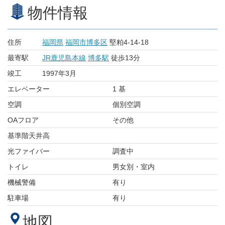
物件情報
住所
福岡県
福岡市博多区
堅粕4-14-18
最寄駅
JR鹿児島本線
博多駅
徒歩13分
竣工
1997年3月
エレベーター
1 基
空調
個別空調
OAフロア
その他
基準階天井高
光ファイバー
調査中
トイレ
男女別・室内
機械警備
有り
駐車場
有り
地図