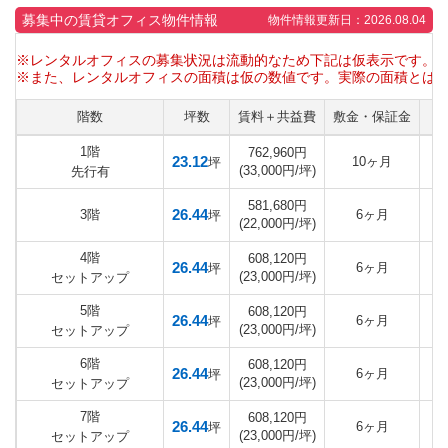
募集中の賃貸オフィス物件情報
物件情報更新日：2026.08.04
※レンタルオフィスの募集状況は流動的なため下記は仮表示です。
※また、レンタルオフィスの面積は仮の数値です。実際の面積とは
階数
坪数
賃料＋共益費
敷金・保証金
1階
762,960円
23.12
10ヶ月
坪
(33,000円/坪)
先行有
581,680円
26.44
3階
6ヶ月
坪
(22,000円/坪)
4階
608,120円
26.44
6ヶ月
坪
(23,000円/坪)
セットアップ
5階
608,120円
26.44
6ヶ月
坪
(23,000円/坪)
セットアップ
6階
608,120円
26.44
6ヶ月
坪
(23,000円/坪)
セットアップ
7階
608,120円
26.44
6ヶ月
坪
(23,000円/坪)
セットアップ