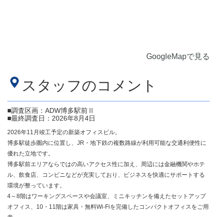
GoogleMapで見る
スタッフのコメント
■調査区画：ADW博多駅前Ⅱ
■最終調査日：2026年8月4日
2026年11月竣工予定の新築オフィスビル。
博多駅徒歩圏内に位置し、JR・地下鉄の複数路線が利用可能な交通利便性に
優れた立地です。
博多駅前エリアならではの高いアクセス性に加え、周辺には金融機関やホテ
ル、飲食店、コンビニなどが充実しており、ビジネスを快適にサポートする
環境が整っています。
4～8階はワーキングスペースや会議室、ミニキッチンを備えたセットアップ
オフィス、10・11階は家具・無料Wi-Fiを完備したコンパクトオフィスをご用