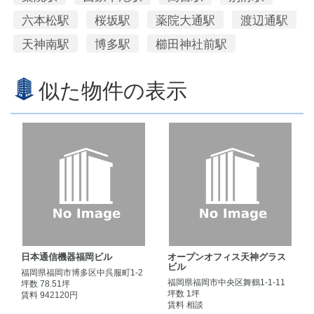
六本松駅
桜坂駅
薬院大通駅
渡辺通駅
天神南駅
博多駅
櫛田神社前駅
似た物件の表示
日本通信機器福岡ビル
オープンオフィス天神グラス
ビル
福岡県福岡市博多区中呉服町1-2
福岡県福岡市中央区舞鶴1-1-11
坪数 78.51坪
坪数 1坪
賃料 942120円
賃料 相談