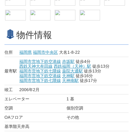
物件情報
住所
福岡県
福岡市中央区
大名1-8-22
福岡市営地下鉄空港線
赤坂駅
徒歩4分
西鉄天神大牟田線
西鉄福岡（天神）駅
徒歩13分
最寄駅
福岡市営地下鉄七隈線
薬院大通駅
徒歩13分
福岡市営地下鉄空港線
天神駅
徒歩16分
福岡市営地下鉄七隈線
天神南駅
徒歩17分
竣工
2006年2月
エレベーター
1 基
空調
個別空調
OAフロア
その他
基準階天井高