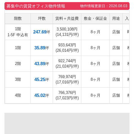
募集中の賃貸オフィス物件情報
物件情報更新日：2026.08.03
階数
坪数
賃料＋共益費
敷金・保証金
用途
入居
1階
3,500,108円
247.69
8ヶ月
店舗
即
坪
(14,131円/坪)
1-5F 申込有
933,643円
35.89
1階
8ヶ月
店舗
相
坪
(26,014円/坪)
922,744円
43.89
2階
8ヶ月
店舗
相
坪
(21,024円/坪)
769,974円
45.25
3階
8ヶ月
店舗
相
坪
(17,016円/坪)
766,376円
45.02
4階
8ヶ月
店舗
相
坪
(17,023円/坪)