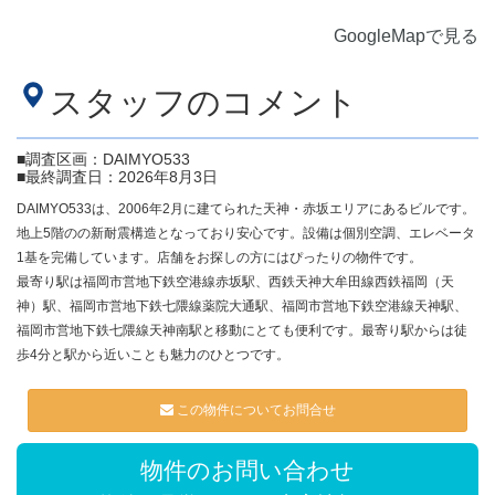
GoogleMapで見る
スタッフのコメント
■調査区画：DAIMYO533
■最終調査日：2026年8月3日
DAIMYO533は、2006年2月に建てられた天神・赤坂エリアにあるビルです。
地上5階のの新耐震構造となっており安心です。設備は個別空調、エレベータ
1基を完備しています。店舗をお探しの方にはぴったりの物件です。
最寄り駅は福岡市営地下鉄空港線赤坂駅、西鉄天神大牟田線西鉄福岡（天
神）駅、福岡市営地下鉄七隈線薬院大通駅、福岡市営地下鉄空港線天神駅、
福岡市営地下鉄七隈線天神南駅と移動にとても便利です。最寄り駅からは徒
歩4分と駅から近いことも魅力のひとつです。
この物件についてお問合せ
物件のお問い合わせ