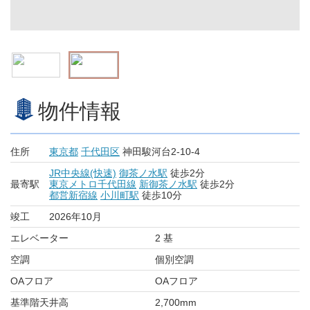
物件情報
住所
東京都
千代田区
神田駿河台2-10-4
JR中央線(快速)
御茶ノ水駅
徒歩2分
最寄駅
東京メトロ千代田線
新御茶ノ水駅
徒歩2分
都営新宿線
小川町駅
徒歩10分
竣工
2026年10月
エレベーター
2 基
空調
個別空調
OAフロア
OAフロア
基準階天井高
2,700mm