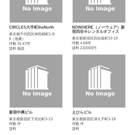
CIRCLES大手町theNorth
NOW/HERE（ノーウェア）新
宿四谷※レンタルオフィス
東京都千代田区神田錦町1-8-
東京都新宿区四谷坂町10-10
9（地番）
坪数 4.69坪
坪数 35.47坪
賃料 232000円
賃料 相談
新宿中興ビル
えひらビル
東京都新宿区下宮比町3-13
東京都新宿区津久戸町3-19
坪数 坪
坪数 坪
賃料
賃料