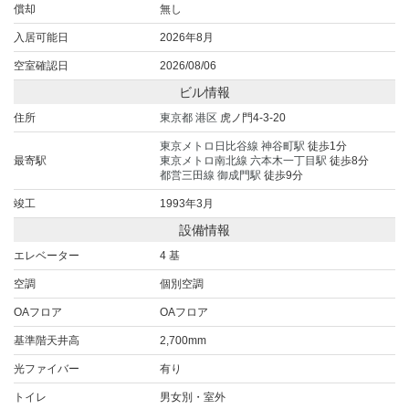
償却
無し
入居可能日
2026年8月
空室確認日
2026/08/06
ビル情報
住所
東京都
港区
虎ノ門4-3-20
東京メトロ日比谷線
神谷町駅
徒歩1分
最寄駅
東京メトロ南北線
六本木一丁目駅
徒歩8分
都営三田線
御成門駅
徒歩9分
竣工
1993年3月
設備情報
エレベーター
4 基
空調
個別空調
OAフロア
OAフロア
基準階天井高
2,700mm
光ファイバー
有り
トイレ
男女別・室外