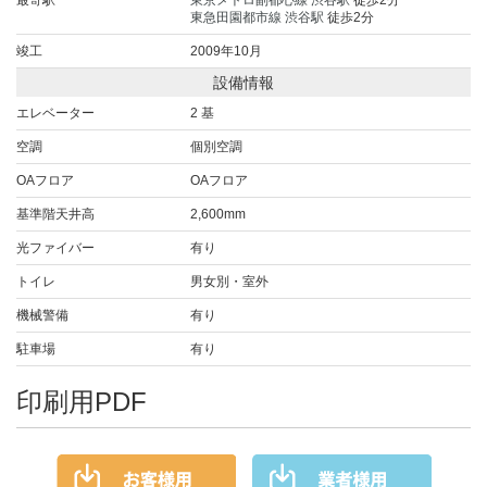
最寄駅
東京メトロ副都心線
渋谷駅
徒歩2分
東急田園都市線
渋谷駅
徒歩2分
竣工
2009年10月
設備情報
エレベーター
2 基
空調
個別空調
OAフロア
OAフロア
基準階天井高
2,600mm
光ファイバー
有り
トイレ
男女別・室外
機械警備
有り
駐車場
有り
印刷用PDF