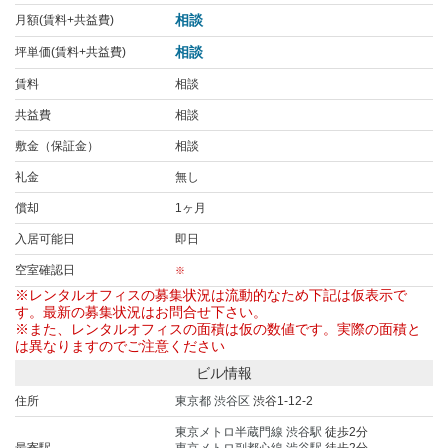
相談
月額(賃料+共益費)
相談
坪単価(賃料+共益費)
賃料
相談
共益費
相談
敷金（保証金）
相談
礼金
無し
償却
1ヶ月
入居可能日
即日
空室確認日
※
※レンタルオフィスの募集状況は流動的なため下記は仮表示で
す。最新の募集状況はお問合せ下さい。
※また、レンタルオフィスの面積は仮の数値です。実際の面積と
は異なりますのでご注意ください
ビル情報
住所
東京都
渋谷区
渋谷1-12-2
東京メトロ半蔵門線
渋谷駅
徒歩2分