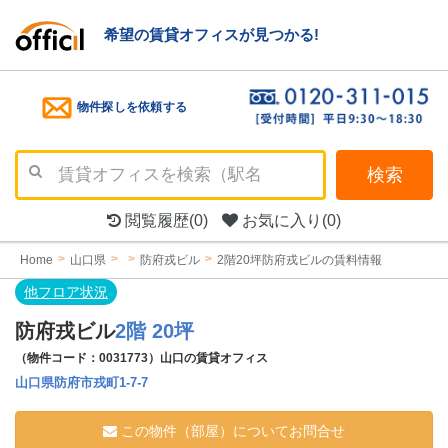
希望の賃貸オフィスが見つかる!
物件探しを依頼する
検索
閲覧履歴
(0)
お気に入り
(0)
Home
山口県
防府戎ビル
2階20坪防府戎ビルの賃料情報
他フロア状況
防府戎ビル
2階 20坪
（物件コード：0031773）山口の賃貸オフィス
山口県防府市戎町1-7-7
この物件（部屋）についてお問合せ