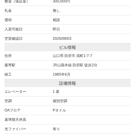
敷金（保証金）
300,000円
礼金
無し
償却
相談
入居可能日
即日
空室確認日
2026/08/03
ビル情報
住所
山口県
防府市
戎町1-7-7
最寄駅
JR山陽本線
防府駅
徒歩2分
竣工
1985年6月
設備情報
エレベーター
1 基
空調
個別空調
OAフロア
Pタイル
基準階天井高
光ファイバー
有り