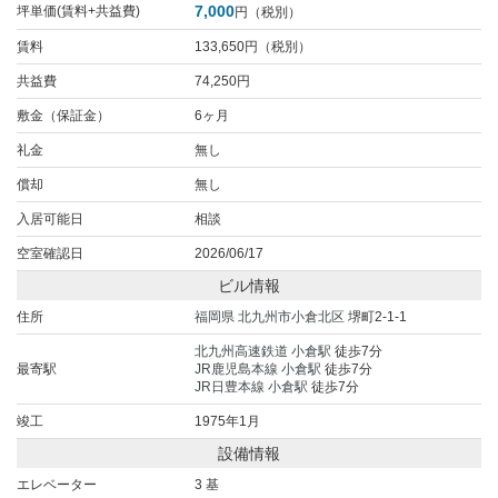
7,000
坪単価(賃料+共益費)
円（税別）
賃料
133,650円（税別）
共益費
74,250円
敷金（保証金）
6ヶ月
礼金
無し
償却
無し
入居可能日
相談
空室確認日
2026/06/17
ビル情報
住所
福岡県
北九州市小倉北区
堺町2-1-1
北九州高速鉄道
小倉駅
徒歩7分
最寄駅
JR鹿児島本線
小倉駅
徒歩7分
JR日豊本線
小倉駅
徒歩7分
竣工
1975年1月
設備情報
エレベーター
3 基