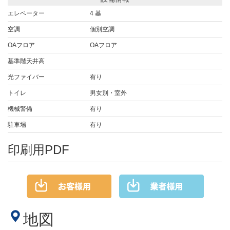
エレベーター
4 基
空調
個別空調
OAフロア
OAフロア
基準階天井高
光ファイバー
有り
トイレ
男女別・室外
機械警備
有り
駐車場
有り
印刷用PDF
地図