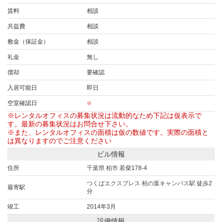
賃料
相談
共益費
相談
敷金（保証金）
相談
礼金
無し
償却
要確認
入居可能日
即日
空室確認日
※
※レンタルオフィスの募集状況は流動的なため下記は仮表示で
す。最新の募集状況はお問合せ下さい。
※また、レンタルオフィスの面積は仮の数値です。実際の面積と
は異なりますのでご注意ください
ビル情報
住所
千葉県
柏市
若柴178-4
つくばエクスプレス
柏の葉キャンパス駅
徒歩2
最寄駅
分
竣工
2014年3月
設備情報