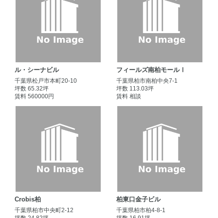
ル・シーナビル
フィールズ南柏モールⅠ
千葉県松戸市本町20-10
千葉県柏市南柏中央7-1
坪数 65.32坪
坪数 113.03坪
賃料 560000円
賃料 相談
Crobis柏
柏東口金子ビル
千葉県柏市中央町2-12
千葉県柏市柏4-8-1
坪数 24.82坪
坪数 16.91坪