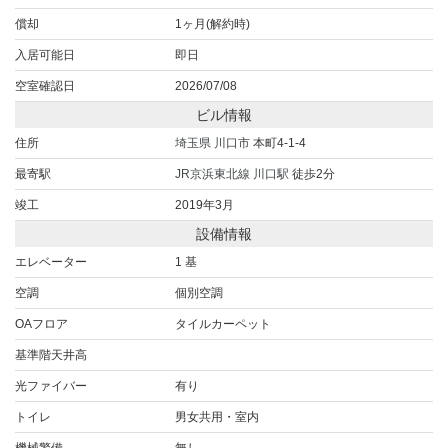
償却
1ヶ月(解約時)
入居可能日
即日
空室確認日
2026/07/08
ビル情報
住所
埼玉県
川口市
本町4-1-4
最寄駅
JR京浜東北線
川口駅
徒歩2分
竣工
2019年3月
設備情報
エレベーター
1 基
空調
個別空調
OAフロア
タイルカーペット
基準階天井高
光ファイバー
有り
トイレ
男女共用・室内