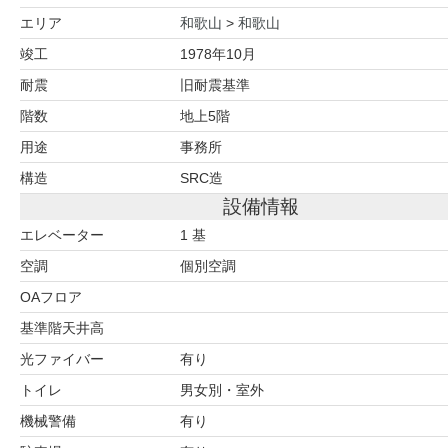
エリア
和歌山
>
和歌山
竣工
1978年10月
耐震
旧耐震基準
階数
地上5階
用途
事務所
構造
SRC造
設備情報
エレベーター
1 基
空調
個別空調
OAフロア
基準階天井高
光ファイバー
有り
トイレ
男女別・室外
機械警備
有り