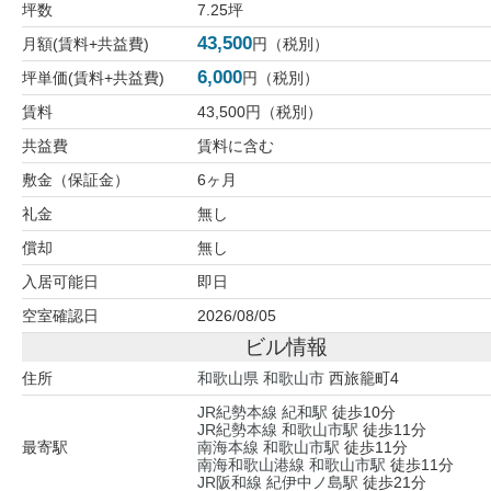
坪数
7.25坪
43,500
月額(賃料+共益費)
円（税別）
6,000
坪単価(賃料+共益費)
円（税別）
賃料
43,500円（税別）
共益費
賃料に含む
敷金（保証金）
6ヶ月
礼金
無し
償却
無し
入居可能日
即日
空室確認日
2026/08/05
ビル情報
住所
和歌山県
和歌山市
西旅籠町4
JR紀勢本線
紀和駅
徒歩10分
JR紀勢本線
和歌山市駅
徒歩11分
最寄駅
南海本線
和歌山市駅
徒歩11分
南海和歌山港線
和歌山市駅
徒歩11分
JR阪和線
紀伊中ノ島駅
徒歩21分