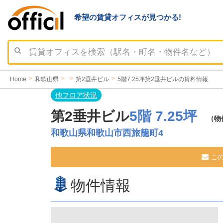
希望の賃貸オフィスが見つかる!
Home
和歌山県
第2垂井ビル
5階7.25坪第2垂井ビルの賃料情報
他フロア状況
第2垂井ビル
5階 7.25坪
（物
和歌山県和歌山市西旅籠町4
この
物件情報