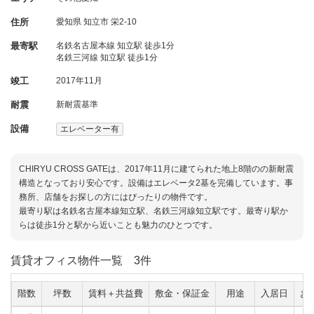
住所
愛知県
知立市
栄2-10
最寄駅
名鉄名古屋本線 知立駅 徒歩1分
名鉄三河線 知立駅 徒歩1分
竣工
2017年11月
耐震
新耐震基準
設備
エレベーター有
CHIRYU CROSS GATEは、2017年11月に建てられた地上8階のの新耐震
構造となっており安心です。設備はエレベータ2基を完備しています。事
務所、店舗をお探しの方にはぴったりの物件です。
最寄り駅は名鉄名古屋本線知立駅、名鉄三河線知立駅です。最寄り駅か
らは徒歩1分と駅から近いことも魅力のひとつです。
賃貸オフィス物件一覧
3件
階数
坪数
賃料＋共益費
敷金・保証金
用途
入居日
お