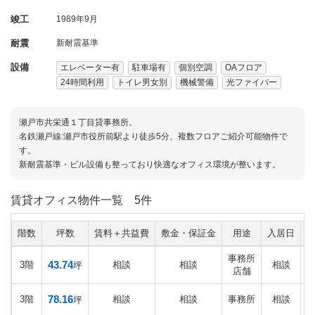
竣工
1989年9月
耐震
新耐震基準
設備
エレベーター有
駐車場有
個別空調
OAフロア
24時間利用
トイレ男女別
機械警備
光ファイバー
瀬戸市共栄通１丁目貸事務所。
名鉄瀬戸線:瀬戸市役所前駅より徒歩5分、複数フロアご紹介可能物件で
す。
新耐震基準・ビル設備も整っており快適なオフィス環境が整います。
賃貸オフィス物件一覧
5件
階数
坪数
賃料＋共益費
敷金・保証金
用途
入居日
事務所
43.74
3階
相談
相談
相談
坪
店舗
78.16
3階
相談
相談
事務所
相談
坪