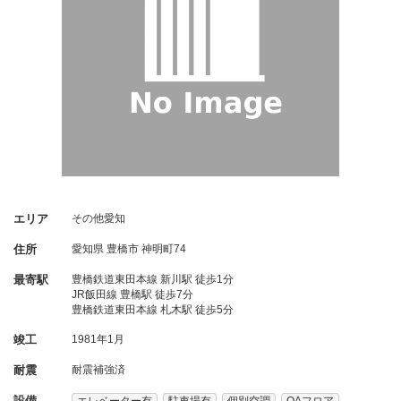
エリア
その他愛知
住所
愛知県
豊橋市
神明町74
最寄駅
豊橋鉄道東田本線 新川駅 徒歩1分
JR飯田線 豊橋駅 徒歩7分
豊橋鉄道東田本線 札木駅 徒歩5分
竣工
1981年1月
耐震
耐震補強済
設備
エレベーター有
駐車場有
個別空調
OAフロア