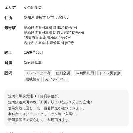
エリア
その他愛知
住所
愛知県
豊橋市
駅前大通3-60
最寄駅
豊橋鉄道東田本線 新川駅 徒歩1分
豊橋鉄道東田本線 駅前大通駅 徒歩4分
JR東海道本線 豊橋駅 徒歩7分
名鉄名古屋本線 豊橋駅 徒歩7分
竣工
1989年10月
耐震
新耐震基準
設備
エレベーター有
個別空調
24時間利用
トイレ男女別
機械警備
光ファイバー
豊橋市駅前大通３丁目貸事務所。
豊橋鉄道東田本線「新川」駅より徒歩１分と好立地！
信号角地に面し、北・西側採光が確保できます。
事務所・スクール・クリニック等ご入居中。
新耐震基準で安心してご利用頂けます。