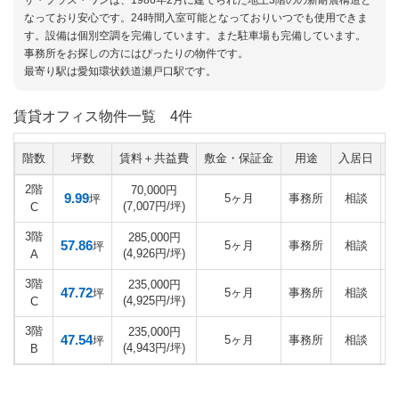
なっており安心です。24時間入室可能となっておりいつでも使用できま
す。設備は個別空調を完備しています。また駐車場も完備しています。
事務所をお探しの方にはぴったりの物件です。
最寄り駅は愛知環状鉄道瀬戸口駅です。
賃貸オフィス物件一覧
4件
階数
坪数
賃料＋共益費
敷金・保証金
用途
入居日
2階
70,000円
9.99
5ヶ月
事務所
相談
坪
(7,007円/坪)
C
3階
285,000円
57.86
5ヶ月
事務所
相談
坪
(4,926円/坪)
A
3階
235,000円
47.72
5ヶ月
事務所
相談
坪
(4,925円/坪)
C
3階
235,000円
47.54
5ヶ月
事務所
相談
坪
(4,943円/坪)
B