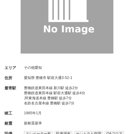
エリア
その他愛知
住所
愛知県
豊橋市
駅前大通3-52-1
最寄駅
豊橋鉄道東田本線 新川駅 徒歩2分
豊橋鉄道東田本線 駅前大通駅 徒歩4分
JR東海道本線 豊橋駅 徒歩7分
名鉄名古屋本線 豊橋駅 徒歩7分
竣工
1985年1月
耐震
新耐震基準
設備
エレベーター有
駐車場有
セントラル空調
OAフロア