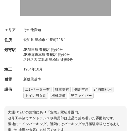
エリア
その他愛知
住所
愛知県
豊橋市
中郷町118-1
最寄駅
JR飯田線 豊橋駅 徒歩9分
JR東海道本線 豊橋駅 徒歩9分
名鉄名古屋本線 豊橋駅 徒歩9分
竣工
1984年10月
耐震
新耐震基準
設備
エレベーター有
駐車場有
個別空調
24時間利用
トイレ男女別
機械警備
光ファイバー
大通り沿いの角地にあり「豊橋」駅徒歩圏内。
改修工事済でエントランスや共用部は上品で落ち着いた雰囲気です。
隣地にコインパーキング、近隣にはパーキングや月極駐車場などもあり
車での通勤や来客にも対応できます。