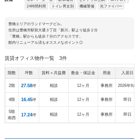
24時間利用
トイレ男女別
機械警備
光ファイバー
豊橋エリアのランドマークビル。
住所は豊橋市駅前大通３丁目「新川」駅より徒歩２分
「豊橋」駅からも徒歩７分のアクセスです。
館内リニューアル済もオススメなポイント◎
賃貸オフィス物件一覧
3件
階数
坪数
賃料＋共益費
敷金・保証金
用途
入居日
27.58
2階
相談
12ヶ月
事務所
2026年9月
坪
16.45
4階
相談
12ヶ月
事務所
即日
坪
5階
17.24
相談
12ヶ月
事務所
即日
坪
南西