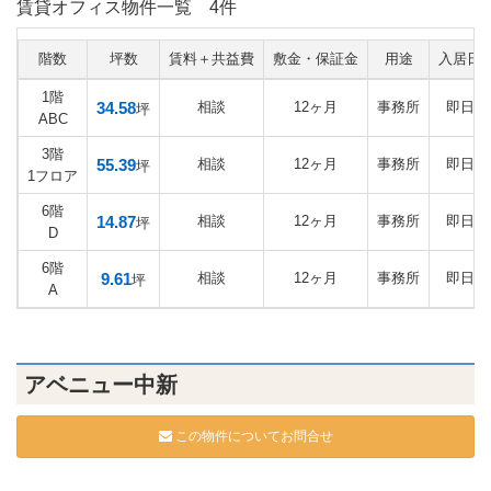
賃貸オフィス物件一覧
4件
階数
坪数
賃料＋共益費
敷金・保証金
用途
入居日
1階
34.58
相談
12ヶ月
事務所
即日
坪
ABC
3階
55.39
相談
12ヶ月
事務所
即日
坪
1フロア
6階
14.87
相談
12ヶ月
事務所
即日
坪
D
6階
9.61
相談
12ヶ月
事務所
即日
坪
A
アベニュー中新
この物件についてお問合せ