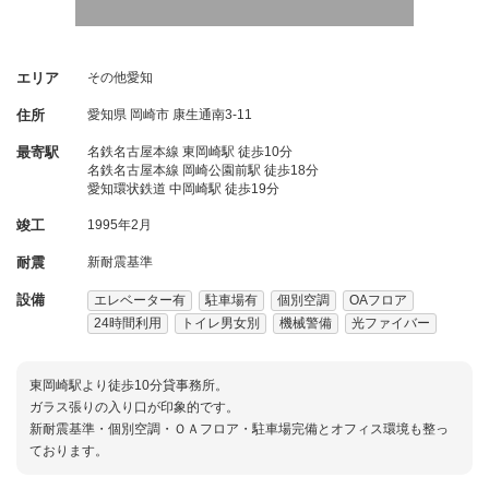
エリア
その他愛知
住所
愛知県
岡崎市
康生通南3-11
最寄駅
名鉄名古屋本線 東岡崎駅 徒歩10分
名鉄名古屋本線 岡崎公園前駅 徒歩18分
愛知環状鉄道 中岡崎駅 徒歩19分
竣工
1995年2月
耐震
新耐震基準
設備
エレベーター有
駐車場有
個別空調
OAフロア
24時間利用
トイレ男女別
機械警備
光ファイバー
東岡崎駅より徒歩10分貸事務所。
ガラス張りの入り口が印象的です。
新耐震基準・個別空調・ＯＡフロア・駐車場完備とオフィス環境も整っ
ております。