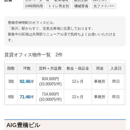
24時間利用
トイレ男女別
機械警備
光ファイバー
豊橋市神明町のオフィスビル。
「新川」駅からすぐ、交差点角地に位置しております。
募集中の区画は共用部リニューアル済で気持ちよくお使いいただけま
す。
賃貸オフィス物件一覧
2件
階数
坪数
賃料＋共益費
敷金・保証金
用途
入居日
924,600円
92.46
3階
12ヶ月
事務所
即日
坪
(10,000円/坪)
714,600円
71.46
8階
12ヶ月
事務所
即日
坪
(10,000円/坪)
AIG豊橋ビル