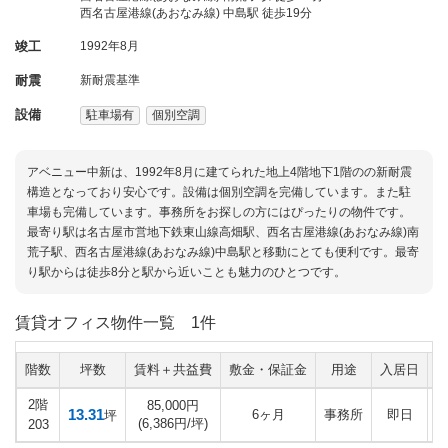
西名古屋港線(あおなみ線) 中島駅 徒歩19分
竣工
1992年8月
耐震
新耐震基準
設備
駐車場有
個別空調
アベニュー中新は、1992年8月に建てられた地上4階地下1階のの新耐震
構造となっており安心です。設備は個別空調を完備しています。また駐
車場も完備しています。事務所をお探しの方にはぴったりの物件です。
最寄り駅は名古屋市営地下鉄東山線高畑駅、西名古屋港線(あおなみ線)南
荒子駅、西名古屋港線(あおなみ線)中島駅と移動にとても便利です。最寄
り駅からは徒歩8分と駅から近いことも魅力のひとつです。
賃貸オフィス物件一覧
1件
階数
坪数
賃料＋共益費
敷金・保証金
用途
入居日
2階
85,000円
13.31
6ヶ月
事務所
即日
坪
(6,386円/坪)
203