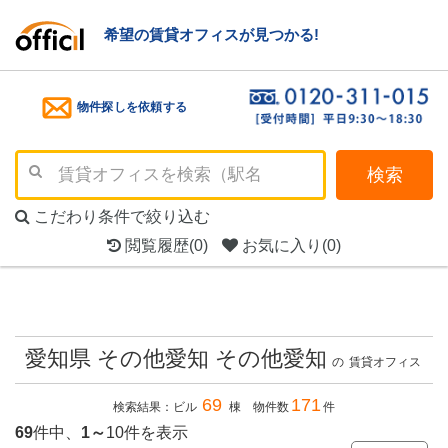
希望の賃貸オフィスが見つかる!
物件探しを依頼する
検索
こだわり条件で絞り込む
閲覧履歴
(0)
お気に入り
(0)
愛知県 その他愛知 その他愛知
の
賃貸オフィス
69
171
検索結果：ビル
棟 物件数
件
69
件中、
1～
10件を表示