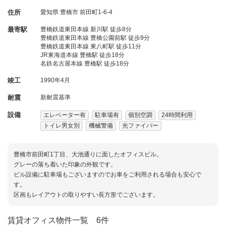
住所
愛知県
豊橋市
前田町1-6-4
最寄駅
豊橋鉄道東田本線 新川駅 徒歩8分
豊橋鉄道東田本線 豊橋公園前駅 徒歩9分
豊橋鉄道東田本線 東八町駅 徒歩11分
JR東海道本線 豊橋駅 徒歩18分
名鉄名古屋本線 豊橋駅 徒歩18分
竣工
1990年4月
耐震
新耐震基準
設備
エレベーター有
駐車場有
個別空調
24時間利用
トイレ男女別
機械警備
光ファイバー
豊橋市前田町1丁目、大池通りに面したオフィスビル。
グレーの落ち着いた印象の外観です。
ビル設備に駐車場もございますのでお車をご利用される場合も安心で
す。
区画もレイアウトの取りやすい長方形でございます。
賃貸オフィス物件一覧
6件