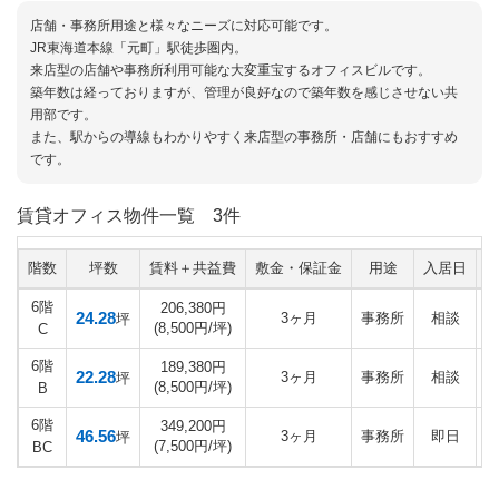
店舗・事務所用途と様々なニーズに対応可能です。
JR東海道本線「元町」駅徒歩圏内。
来店型の店舗や事務所利用可能な大変重宝するオフィスビルです。
築年数は経っておりますが、管理が良好なので築年数を感じさせない共
用部です。
また、駅からの導線もわかりやすく来店型の事務所・店舗にもおすすめ
です。
賃貸オフィス物件一覧
3件
階数
坪数
賃料＋共益費
敷金・保証金
用途
入居日
6階
206,380円
24.28
3ヶ月
事務所
相談
坪
(8,500円/坪)
C
6階
189,380円
22.28
3ヶ月
事務所
相談
坪
(8,500円/坪)
B
6階
349,200円
46.56
3ヶ月
事務所
即日
坪
(7,500円/坪)
BC