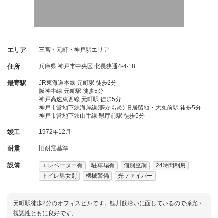
エリア
三宮・元町・神戸駅エリア
住所
兵庫県
神戸市中央区
北長狭通4-4-18
最寄駅
JR東海道本線 元町駅 徒歩2分
阪神本線 元町駅 徒歩5分
神戸高速東西線 元町駅 徒歩5分
神戸市営地下鉄海岸線(夢かもめ) 旧居留地・大丸前駅 徒歩5分
神戸市営地下鉄山手線 県庁前駅 徒歩5分
竣工
1972年12月
耐震
旧耐震基準
設備
エレベーター有
駐車場有
個別空調
24時間利用
トイレ男女別
機械警備
光ファイバー
元町駅徒歩2分のオフィスビルです。鯉川筋沿いに面しているので採光・
視認性ともに良好です。