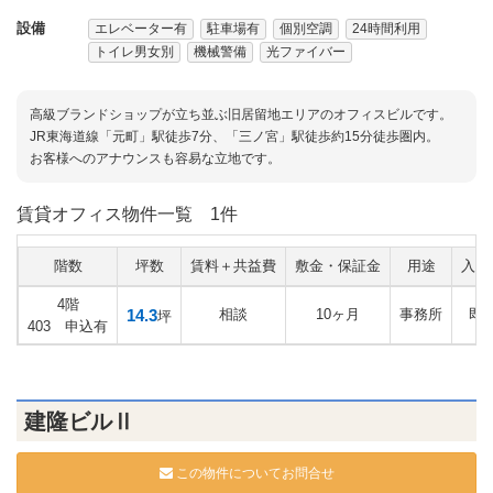
設備
エレベーター有
駐車場有
個別空調
24時間利用
トイレ男女別
機械警備
光ファイバー
高級ブランドショップが立ち並ぶ旧居留地エリアのオフィスビルです。
JR東海道線「元町」駅徒歩7分、「三ノ宮」駅徒歩約15分徒歩圏内。
お客様へのアナウンスも容易な立地です。
賃貸オフィス物件一覧
1件
階数
坪数
賃料＋共益費
敷金・保証金
用途
入居
4階
14.3
相談
10ヶ月
事務所
即
坪
403 申込有
建隆ビルⅡ
この物件についてお問合せ