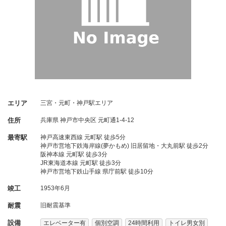
エリア
三宮・元町・神戸駅エリア
住所
兵庫県
神戸市中央区
元町通1-4-12
最寄駅
神戸高速東西線 元町駅 徒歩5分
神戸市営地下鉄海岸線(夢かもめ) 旧居留地・大丸前駅 徒歩2分
阪神本線 元町駅 徒歩3分
JR東海道本線 元町駅 徒歩3分
神戸市営地下鉄山手線 県庁前駅 徒歩10分
竣工
1953年6月
耐震
旧耐震基準
設備
エレベーター有
個別空調
24時間利用
トイレ男女別