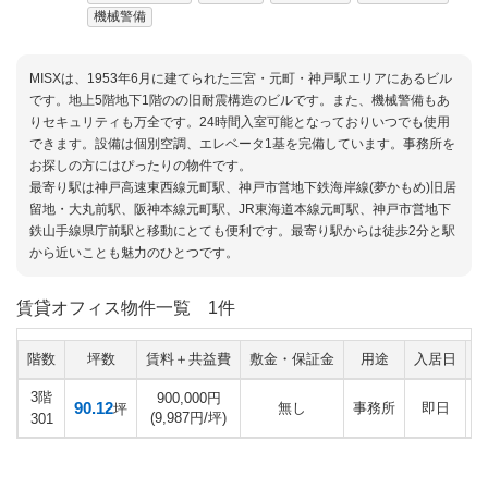
機械警備
MISXは、1953年6月に建てられた三宮・元町・神戸駅エリアにあるビル
です。地上5階地下1階のの旧耐震構造のビルです。また、機械警備もあ
りセキュリティも万全です。24時間入室可能となっておりいつでも使用
できます。設備は個別空調、エレベータ1基を完備しています。事務所を
お探しの方にはぴったりの物件です。
最寄り駅は神戸高速東西線元町駅、神戸市営地下鉄海岸線(夢かもめ)旧居
留地・大丸前駅、阪神本線元町駅、JR東海道本線元町駅、神戸市営地下
鉄山手線県庁前駅と移動にとても便利です。最寄り駅からは徒歩2分と駅
から近いことも魅力のひとつです。
賃貸オフィス物件一覧
1件
階数
坪数
賃料＋共益費
敷金・保証金
用途
入居日
3階
900,000円
90.12
無し
事務所
即日
坪
(9,987円/坪)
301