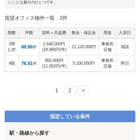
いことも魅力のひとつです。
賃貸オフィス物件一覧
2件
階数
坪数
賃料＋共益費
敷金・保証金
用途
入居日
1階
2,640,000円
事務所
88.06
21,120,000円
相談
坪
(29,980円/坪)
店舗
1-2F
850,000円
事務所
76.91
4階
5,100,000円
即日
坪
(11,052円/坪)
店舗
1
2
>
指定している条件
駅・路線から探す