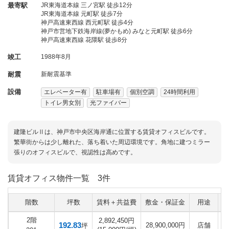
最寄駅
JR東海道本線 三ノ宮駅 徒歩12分
JR東海道本線 元町駅 徒歩7分
神戸高速東西線 西元町駅 徒歩4分
神戸市営地下鉄海岸線(夢かもめ) みなと元町駅 徒歩6分
神戸高速東西線 花隈駅 徒歩8分
竣工
1988年8月
耐震
新耐震基準
設備
エレベーター有
駐車場有
個別空調
24時間利用
トイレ男女別
光ファイバー
建隆ビルⅡは、神戸市中央区海岸通に位置する賃貸オフィスビルです。
繁華街からは少し離れた、落ち着いた周辺環境です。角地に建つミラー
張りのオフィスビルで、視認性は高めです。
賃貸オフィス物件一覧
3件
階数
坪数
賃料＋共益費
敷金・保証金
用途
入
2階
2,892,450円
192.83
28,900,000円
店舗
坪