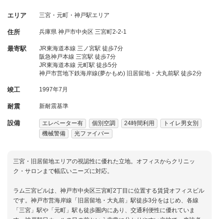
エリア
三宮・元町・神戸駅エリア
住所
兵庫県
神戸市中央区
三宮町2-2-1
最寄駅
JR東海道本線 三ノ宮駅 徒歩7分
阪急神戸本線 三宮駅 徒歩7分
JR東海道本線 元町駅 徒歩5分
神戸市営地下鉄海岸線(夢かもめ) 旧居留地・大丸前駅 徒歩2分
竣工
1997年7月
耐震
新耐震基準
設備
エレベーター有
個別空調
24時間利用
トイレ男女別
機械警備
光ファイバー
三宮・旧居留地エリアの視認性に優れた立地。オフィスからクリニッ
ク・サロンまで幅広いニーズに対応。
ラム三宮ビルは、神戸市中央区三宮町2丁目に位置する賃貸オフィスビル
です。神戸市営海岸線「旧居留地・大丸前」駅徒歩3分をはじめ、各線
「三宮」駅や「元町」駅も徒歩圏内にあり、交通利便性に優れていま