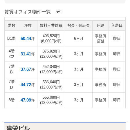
賃貸オフィス物件一覧
5件
階数
坪数
賃料＋共益費
敷金・保証金
用途
入居日
403,520円
事務所
50.44
B1階
6ヶ月
即日
坪
(8,000円/坪)
店舗
4階
376,920円
31.41
3ヶ月
事務所
即日
坪
(12,000円/坪)
C2
7階
452,040円
37.67
3ヶ月
事務所
即日
坪
(12,000円/坪)
B
7階
536,640円
44.72
3ヶ月
事務所
即日
坪
(12,000円/坪)
D
565,080円
47.09
8階
3ヶ月
事務所
即日
坪
(12,000円/坪)
建栄ビル