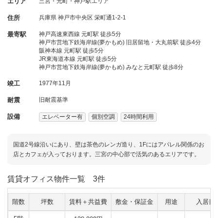
エリア
三宮・元町・神戸駅エリア
住所
兵庫県
神戸市中央区
栄町通1-2-1
最寄駅
神戸高速東西線 元町駅 徒歩5分
神戸市営地下鉄海岸線(夢かもめ) 旧居留地・大丸前駅 徒歩4分
阪神本線 元町駅 徒歩5分
JR東海道本線 元町駅 徒歩5分
神戸市営地下鉄海岸線(夢かもめ) みなと元町駅 徒歩8分
竣工
1977年11月
耐震
旧耐震基準
設備
エレベーター有
個別空調
24時間利用
国道2号線沿いにあり、壁は茶色のレンガ造り、1Fにはアパレル関係のお
店とカフェが入っております。三宮の中心部で活気のあるエリアです。
賃貸オフィス物件一覧
3件
階数
坪数
賃料＋共益費
敷金・保証金
用途
入居日