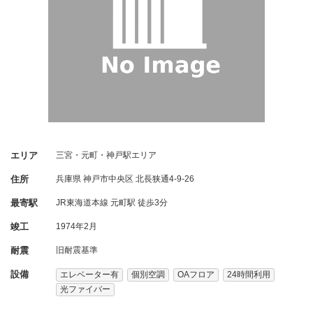
エリア
三宮・元町・神戸駅エリア
住所
兵庫県
神戸市中央区
北長狭通4-9-26
最寄駅
JR東海道本線 元町駅 徒歩3分
竣工
1974年2月
耐震
旧耐震基準
設備
エレベーター有
個別空調
OAフロア
24時間利用
光ファイバー