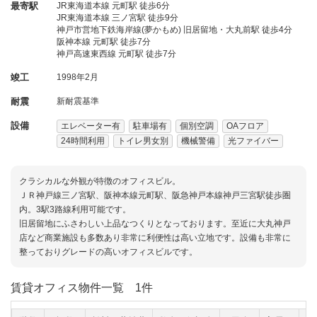
最寄駅
JR東海道本線 元町駅 徒歩6分
JR東海道本線 三ノ宮駅 徒歩9分
神戸市営地下鉄海岸線(夢かもめ) 旧居留地・大丸前駅 徒歩4分
阪神本線 元町駅 徒歩7分
神戸高速東西線 元町駅 徒歩7分
竣工
1998年2月
耐震
新耐震基準
設備
エレベーター有
駐車場有
個別空調
OAフロア
24時間利用
トイレ男女別
機械警備
光ファイバー
クラシカルな外観が特徴のオフィスビル。
ＪＲ神戸線三ノ宮駅、阪神本線元町駅、阪急神戸本線神戸三宮駅徒歩圏
内。3駅3路線利用可能です。
旧居留地にふさわしい上品なつくりとなっております。至近に大丸神戸
店など商業施設も多数あり非常に利便性は高い立地です。設備も非常に
整っておりグレードの高いオフィスビルです。
賃貸オフィス物件一覧
1件