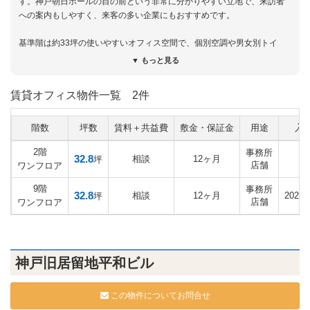
す。神戸朝日ホールの目の前という非常に分かりやすい立地で、来訪者
への案内もしやすく、来客の多い企業にもおすすめです。
基準階は約33坪の使いやすいオフィス空間で、個別空調や男女別トイ
レ、機械警備など、快適なビジネス環境を備えています。また、土日祝
▼ もっと見る
日もエントランスが開放されており、通常の事務所利用はもちろん、ク
リニックや美容サロンなどの一部サービス店舗にも対応可能。平日だけ
賃貸オフィス物件一覧
2件
でなく休日の営業が必要なテナントにも適した希少性のある物件です。
周辺には大丸神戸店をはじめ、飲食店やカフェ、金融機関、コンビニな
階数
坪数
賃料＋共益費
敷金・保証金
用途
入
どが充実。三宮センター街や旧居留地エリアにも近く、利便性と洗練さ
2階
事務所
れた街並みを兼ね備えたロケーションが魅力です。オフィス用途だけで
32.8
相談
12ヶ月
即
坪
店舗
ワンフロア
なく、来店型ビジネスを検討されている企業・事業者にもぜひご検討い
ただきたい物件です。
9階
事務所
32.8
相談
12ヶ月
2026
坪
店舗
ワンフロア
記事更新日：2026年7月29日
神戸旧居留地平和ビル
この物件についてお問合せ