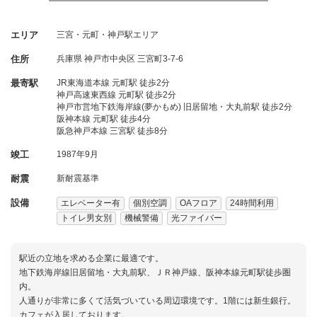
エリア
三宮・元町・神戸駅エリア
住所
兵庫県
神戸市中央区
三宮町3-7-6
最寄駅
JR東海道本線 元町駅 徒歩2分
神戸高速東西線 元町駅 徒歩2分
神戸市営地下鉄海岸線(夢かもめ) 旧居留地・大丸前駅 徒歩2分
阪神本線 元町駅 徒歩4分
阪急神戸本線 三宮駅 徒歩8分
竣工
1987年9月
耐震
新耐震基準
設備
エレベーター有
個別空調
OAフロア
24時間利用
トイレ男女別
機械警備
光ファイバー
駅近の立地を求める企業に最適です。
地下鉄海岸線旧居留地・大丸前駅、ＪＲ神戸線、阪神本線元町駅徒歩圏
内。
人通りが非常に多くて活気づいている周辺環境です。1階には新生銀行。
カフェが入居しております。