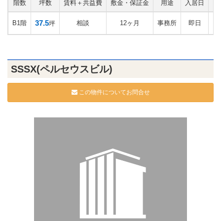
階数
坪数
賃料＋共益費
敷金・保証金
用途
入居日
お
37.5
B1階
相談
12ヶ月
事務所
即日
坪
SSSX(ペルセウスビル)
この物件についてお問合せ