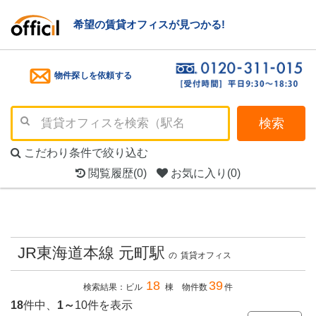
希望の賃貸オフィスが見つかる!
物件探しを依頼する
検索
こだわり条件で絞り込む
閲覧履歴
(0)
お気に入り
(0)
JR東海道本線 元町駅
の
賃貸オフィス
18
39
検索結果：ビル
棟 物件数
件
18
件中、
1～
10件を表示