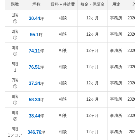
階数
坪数
賃料＋共益費
敷金・保証金
用途
入
1階
30.44
相談
12ヶ月
事務所
2026
坪
①
2階
95.1
相談
12ヶ月
事務所
2026
坪
①
3階
74.11
相談
12ヶ月
事務所
2026
坪
①
5階
76.51
相談
12ヶ月
事務所
2026
坪
1
7階
37.34
相談
12ヶ月
事務所
2026
坪
①
8階
58.34
相談
12ヶ月
事務所
2026
坪
①
8階
38.44
相談
12ヶ月
事務所
2026
坪
③
9階
346.76
相談
12ヶ月
事務所
2027
坪
1フロア