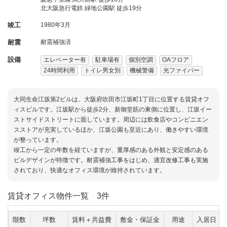
北大阪急行電鉄 緑地公園駅 徒歩19分
竣工
1980年3月
耐震
耐震補強済
設備
エレベーター有
駐車場有
個別空調
OAフロア
24時間利用
トイレ男女別
機械警備
光ファイバー
大同生命江坂第2ビルは、大阪府吹田市江坂町1丁目に位置する賃貸オフ
ィスビルです。江坂駅から徒歩2分、新御堂筋の東側に位置し、江坂イー
ストサイドストリートに面しています。周辺には飲食店やコンビニエン
スストアが充実しているほか、江坂公園も至近にあり、働きやすい環境
が整っています。
竣工から一定の年数を経ていますが、重厚感のある外観と安定感のある
ビルデザインが特徴です。耐震補強工事をはじめ、適宜改修工事も実施
されており、快適なオフィス環境が維持されています。
賃貸オフィス物件一覧
3件
階数
坪数
賃料＋共益費
敷金・保証金
用途
入居日