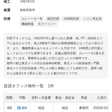
竣工
1982年5月
耐震
新耐震基準
設備
エレベーター有
個別空調
24時間利用
トイレ男女別
機械警備
光ファイバー
巴町アネックスは、1982年5月に建てられた新橋・虎ノ門・浜松町エリ
アにあるビルです。地上9階地下1階のの新耐震構造となっており安心で
す。また、機械警備もありセキュリティも万全です。24時間入室可能と
なっておりいつでも使用できます。設備は個別空調、エレベータ1基を完
備しています。事務所をお探しの方にはぴったりの物件です。
最寄り駅は東京メトロ日比谷線神谷町駅、東京メトロ銀座線虎ノ門駅、
東京メトロ日比谷線虎ノ門ヒルズ駅と移動にとても便利です。最寄り駅
からは徒歩1分と駅から近いことも魅力のひとつです。
賃貸オフィス物件一覧
1件
階数
坪数
賃料＋共益費
敷金・保証金
用途
入居日
25.5
9階
相談
相談
事務所
2026年10月
坪