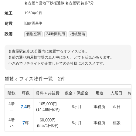
名古屋市営地下鉄桜通線 名古屋駅 徒歩7分
竣工
1960年9月
耐震
旧耐震基準
設備
個別空調
24時間利用
機械警備
名古屋駅徒歩10分圏内に位置するオフィスビル。
名前の通り納屋橋市場の真ん中にあり、とても活気があります。
小さめでサテライトや企業したての会社様にオススメです。
賃貸オフィス物件一覧
2件
階数
坪数
賃料＋共益費
敷金・保証金
用途
入居日
お気
4階
105,000円
7.4
6ヶ月
事務所
即日
坪
(14,189円/坪)
ニ
4階
60,000円
7
6ヶ月
事務所
相談
坪
(8,571円/坪)
ハ