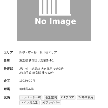
エリア
四谷・市ヶ谷・飯田橋エリア
住所
東京都
新宿区
北新宿1-4-1
最寄駅
JR中央・総武線 大久保駅 徒歩3分
JR山手線 新宿駅 徒歩12分
竣工
1992年10月
耐震
新耐震基準
設備
エレベーター有
個別空調
OAフロア
24時間利用
トイレ男女別
光ファイバー