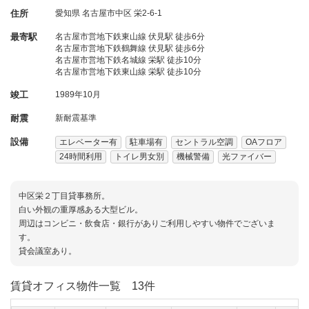
住所
愛知県
名古屋市中区
栄2-6-1
最寄駅
名古屋市営地下鉄東山線 伏見駅 徒歩6分
名古屋市営地下鉄鶴舞線 伏見駅 徒歩6分
名古屋市営地下鉄名城線 栄駅 徒歩10分
名古屋市営地下鉄東山線 栄駅 徒歩10分
竣工
1989年10月
耐震
新耐震基準
設備
エレベーター有
駐車場有
セントラル空調
OAフロア
24時間利用
トイレ男女別
機械警備
光ファイバー
中区栄２丁目貸事務所。
白い外観の重厚感ある大型ビル。
周辺はコンビニ・飲食店・銀行がありご利用しやすい物件でございま
す。
貸会議室あり。
賃貸オフィス物件一覧
13件