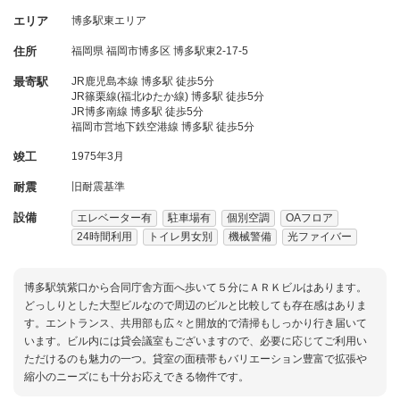
エリア
博多駅東エリア
住所
福岡県
福岡市博多区
博多駅東2-17-5
最寄駅
JR鹿児島本線 博多駅 徒歩5分
JR篠栗線(福北ゆたか線) 博多駅 徒歩5分
JR博多南線 博多駅 徒歩5分
福岡市営地下鉄空港線 博多駅 徒歩5分
竣工
1975年3月
耐震
旧耐震基準
設備
エレベーター有
駐車場有
個別空調
OAフロア
24時間利用
トイレ男女別
機械警備
光ファイバー
博多駅筑紫口から合同庁舎方面へ歩いて５分にＡＲＫビルはあります。
どっしりとした大型ビルなので周辺のビルと比較しても存在感はありま
す。エントランス、共用部も広々と開放的で清掃もしっかり行き届いて
います。ビル内には貸会議室もございますので、必要に応じてご利用い
ただけるのも魅力の一つ。貸室の面積帯もバリエーション豊富で拡張や
縮小のニーズにも十分お応えできる物件です。