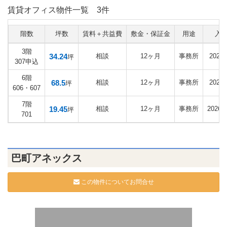
賃貸オフィス物件一覧
3件
階数
坪数
賃料＋共益費
敷金・保証金
用途
入
3階
34.24
相談
12ヶ月
事務所
2027
坪
307申込
6階
68.5
相談
12ヶ月
事務所
2027
坪
606・607
7階
19.45
相談
12ヶ月
事務所
2026
坪
701
巴町アネックス
この物件についてお問合せ