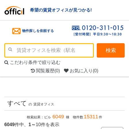
希望の賃貸オフィスが見つかる!
物件探しを依頼する
検索
こだわり条件で絞り込む
閲覧履歴
(0)
お気に入り
(0)
すべて
の
賃貸オフィス
6049
15311
検索結果：ビル
棟 物件数
件
6049
件中、
1～
10件を表示