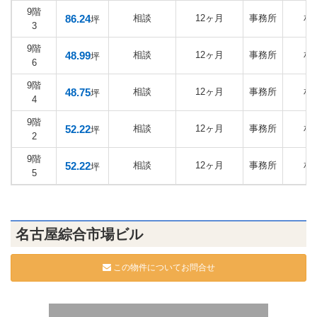
9階
86.24
相談
12ヶ月
事務所
相
坪
3
9階
48.99
相談
12ヶ月
事務所
相
坪
6
9階
48.75
相談
12ヶ月
事務所
相
坪
4
9階
52.22
相談
12ヶ月
事務所
相
坪
2
9階
52.22
相談
12ヶ月
事務所
相
坪
5
名古屋綜合市場ビル
この物件についてお問合せ