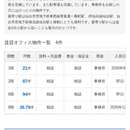
基を完備しています。また駐車場も完備しています。事務所をお探しの
方にはぴったりの物件です。
最寄り駅は仙台市営地下鉄東西線青葉通一番町駅、JR仙石線仙台駅、仙
台市営地下鉄南北線仙台駅と移動にとても便利です。最寄り駅からは徒
歩2分と駅から近いことも魅力のひとつです。
賃貸オフィス物件一覧
4件
階数
坪数
賃料＋共益費
敷金・保証金
用途
入居日
21
1階
相談
相談
事務所
2026年8月
坪
87
2階
相談
相談
事務所
即日
坪
94
6階
相談
相談
事務所
即日
坪
26.79
8階
相談
相談
事務所
2026年12月
坪