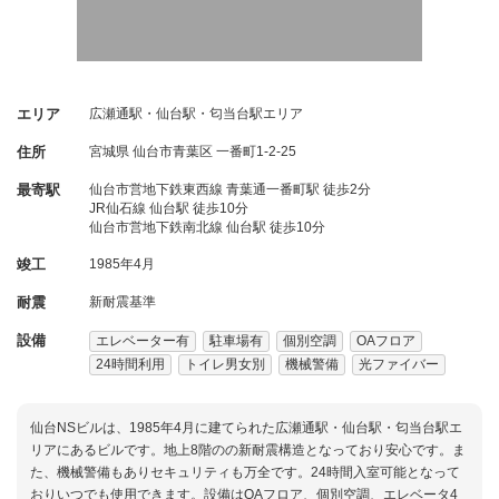
エリア
広瀬通駅・仙台駅・匂当台駅エリア
住所
宮城県
仙台市青葉区
一番町1-2-25
最寄駅
仙台市営地下鉄東西線 青葉通一番町駅 徒歩2分
JR仙石線 仙台駅 徒歩10分
仙台市営地下鉄南北線 仙台駅 徒歩10分
竣工
1985年4月
耐震
新耐震基準
設備
エレベーター有
駐車場有
個別空調
OAフロア
24時間利用
トイレ男女別
機械警備
光ファイバー
仙台NSビルは、1985年4月に建てられた広瀬通駅・仙台駅・匂当台駅エ
リアにあるビルです。地上8階のの新耐震構造となっており安心です。ま
た、機械警備もありセキュリティも万全です。24時間入室可能となって
おりいつでも使用できます。設備はOAフロア、個別空調、エレベータ4