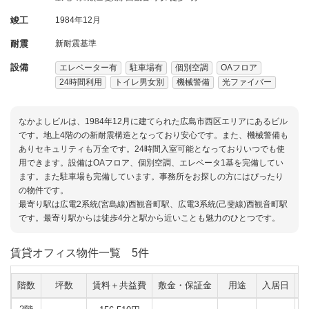
竣工
1984年12月
耐震
新耐震基準
設備
エレベーター有
駐車場有
個別空調
OAフロア
24時間利用
トイレ男女別
機械警備
光ファイバー
なかよしビルは、1984年12月に建てられた広島市西区エリアにあるビル
です。地上4階のの新耐震構造となっており安心です。また、機械警備も
ありセキュリティも万全です。24時間入室可能となっておりいつでも使
用できます。設備はOAフロア、個別空調、エレベータ1基を完備してい
ます。また駐車場も完備しています。事務所をお探しの方にはぴったり
の物件です。
最寄り駅は広電2系統(宮島線)西観音町駅、広電3系統(己斐線)西観音町駅
です。最寄り駅からは徒歩4分と駅から近いことも魅力のひとつです。
賃貸オフィス物件一覧
5件
階数
坪数
賃料＋共益費
敷金・保証金
用途
入居日