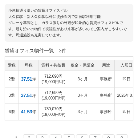
小滝橋通り沿いの賃貸オフィスビル
大久保駅・新大久保駅以外に徒歩圏内で新宿駅利用可能
グレーを基調とし、ガラス張りの外観が印象的な賃貸オフィスビルで
す。通り沿いの物件で視認性があり来客が多いのでご案内がしやすいで
す。周辺施設も充実しています。
賃貸オフィス物件一覧
3件
階数
坪数
賃料＋共益費
敷金・保証金
用途
入居日
712,690円
37.51
2階
3ヶ月
事務所
即日
坪
(19,000円/坪)
712,690円
37.51
3階
3ヶ月
事務所
2026年8月
坪
(19,000円/坪)
789,070円
41.53
6階
3ヶ月
事務所
即日
坪
(19,000円/坪)