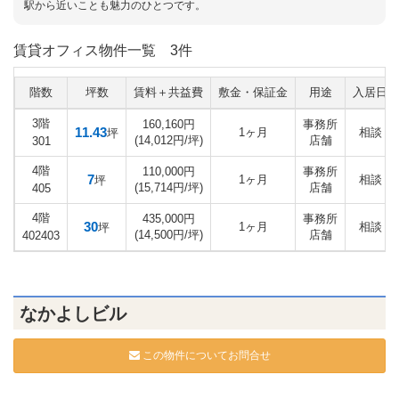
駅から近いことも魅力のひとつです。
賃貸オフィス物件一覧
3件
階数
坪数
賃料＋共益費
敷金・保証金
用途
入居日
3階
160,160円
事務所
11.43
1ヶ月
相談
坪
(14,012円/坪)
店舗
301
4階
110,000円
事務所
7
1ヶ月
相談
坪
(15,714円/坪)
店舗
405
4階
435,000円
事務所
30
1ヶ月
相談
坪
(14,500円/坪)
店舗
402403
なかよしビル
この物件についてお問合せ