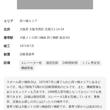
エリア
四ツ橋エリア
住所
大阪府
大阪市西区
北堀江1-14-24
最寄駅
大阪メトロ四つ橋線 四ツ橋駅 徒歩3分
竣工
1971年7月
耐震
旧耐震基準
設備
エレベーター有
個別空調
24時間利用
トイレ男女別
機械警備
ラポール四ツ橋BLDは、1971年7月に建てられた四ツ橋エリアにあるビ
ルです。地上7階地下1階のの旧耐震構造のビルです。また、機械警備も
ありセキュリティも万全です。24時間入室可能となっておりいつでも使
用できます。設備は個別空調、エレベータ1基を完備しています。事務
所、店舗をお探しの方にはぴったりの物件です。
最寄り駅は大阪メトロ四つ橋線四ツ橋駅です。最寄り駅からは徒歩3分と