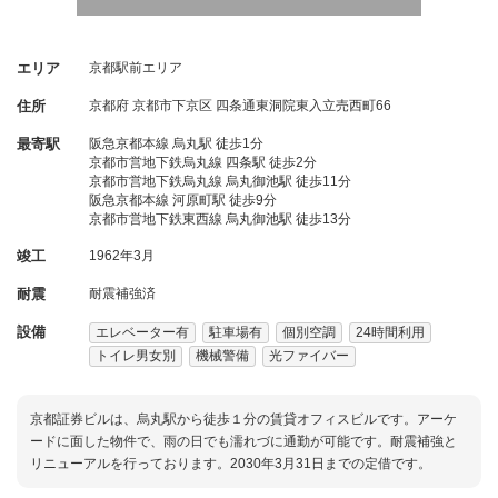
エリア
京都駅前エリア
住所
京都府
京都市下京区
四条通東洞院東入立売西町66
最寄駅
阪急京都本線 烏丸駅 徒歩1分
京都市営地下鉄烏丸線 四条駅 徒歩2分
京都市営地下鉄烏丸線 烏丸御池駅 徒歩11分
阪急京都本線 河原町駅 徒歩9分
京都市営地下鉄東西線 烏丸御池駅 徒歩13分
竣工
1962年3月
耐震
耐震補強済
設備
エレベーター有
駐車場有
個別空調
24時間利用
トイレ男女別
機械警備
光ファイバー
京都証券ビルは、烏丸駅から徒歩１分の賃貸オフィスビルです。アーケ
ードに面した物件で、雨の日でも濡れづに通勤が可能です。耐震補強と
リニューアルを行っております。2030年3月31日までの定借です。