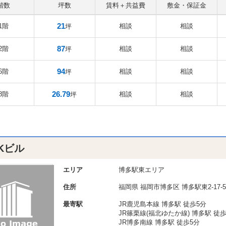
階数
坪数
賃料＋共益費
敷金・保証金
21
1階
相談
相談
坪
87
2階
相談
相談
坪
94
6階
相談
相談
坪
26.79
8階
相談
相談
坪
.Kビル
エリア
博多駅東エリア
住所
福岡県
福岡市博多区
博多駅東2-17-5
最寄駅
JR鹿児島本線 博多駅 徒歩5分
JR篠栗線(福北ゆたか線) 博多駅 徒歩
JR博多南線 博多駅 徒歩5分