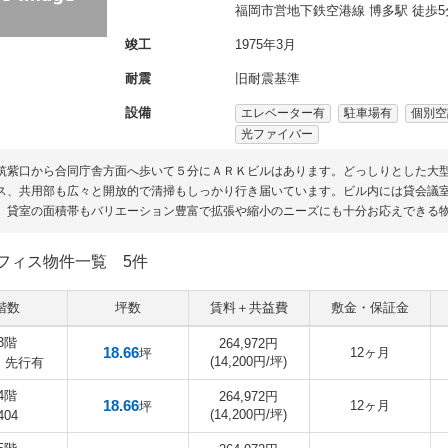
福岡市営地下鉄空港線 博多駅 徒歩5
竣工
1975年3月
耐震
旧耐震基準
設備
エレベーター有
駐車場有
個別空
光ファイバー
筑紫口から合同庁舎方面へ歩いて５分にＡＲＫビルはあります。どっしりとした大
ス、共用部も広々と開放的で清掃もしっかり行き届いています。ビル内には貸会議
。貸室の面積帯もバリエーション豊富で拡張や縮小のニーズにも十分お応えできる
フィス物件一覧
5件
階数
坪数
賃料＋共益費
敷金・保証金
3階
264,972円
18.66
12ヶ月
坪
(14,200円/坪)
4 先行有
4階
264,972円
18.66
12ヶ月
坪
(14,200円/坪)
404