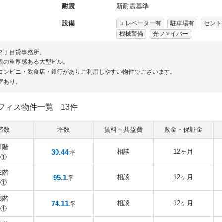
耐震
新耐震基準
設備
エレベーター有
駐車場有
セント
機械警備
光ファイバー
２丁目貸事務所。
観の重厚感ある大型ビル。
コンビニ・飲食店・銀行がありご利用しやすい物件でございます。
室あり。
フィス物件一覧
13件
階数
坪数
賃料＋共益費
敷金・保証金
1階
30.44
相談
12ヶ月
坪
①
2階
95.1
相談
12ヶ月
坪
①
3階
74.11
相談
12ヶ月
坪
①