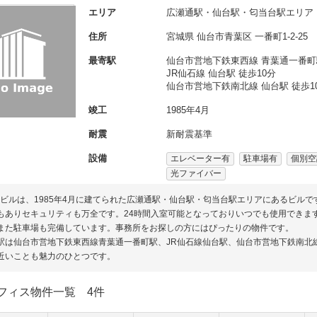
エリア
広瀬通駅・仙台駅・匂当台駅エリア
住所
宮城県
仙台市青葉区
一番町1-2-25
最寄駅
仙台市営地下鉄東西線 青葉通一番町
JR仙石線 仙台駅 徒歩10分
仙台市営地下鉄南北線 仙台駅 徒歩1
竣工
1985年4月
耐震
新耐震基準
設備
エレベーター有
駐車場有
個別空
光ファイバー
Sビルは、1985年4月に建てられた広瀬通駅・仙台駅・匂当台駅エリアにあるビル
もありセキュリティも万全です。24時間入室可能となっておりいつでも使用できま
また駐車場も完備しています。事務所をお探しの方にはぴったりの物件です。
駅は仙台市営地下鉄東西線青葉通一番町駅、JR仙石線仙台駅、仙台市営地下鉄南北
近いことも魅力のひとつです。
フィス物件一覧
4件