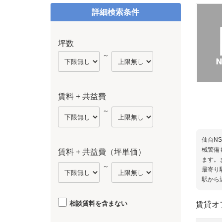
詳細検索条件
坪数
～
賃料 + 共益費
～
仙台N
械警備
賃料 + 共益費（坪単価）
ます。
～
最寄り
駅から
相談賃料を含まない
賃貸オ