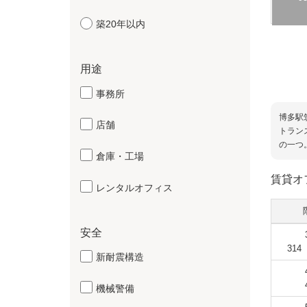
築20年以内
用途
事務所
博多駅
店舗
トラン
の一つ
倉庫・工場
賃貸オ
レンタルオフィス
安全
31
新耐震構造
機械警備