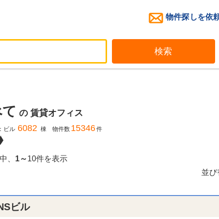
物件探しを依
検索
べて
の
賃貸オフィス
6082
15346
：ビル
棟 物件数
件
中、
1～
10件を表示
並び
NSビル