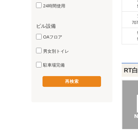
24時間使用
70
ビル設備
OAフロア
男女別トイレ
駐車場完備
RT