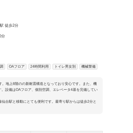
駅 徒歩2分
0分
調
OAフロア
24時間利用
トイレ男女別
機械警備
です。地上8階のの新耐震構造となっており安心です。また、機
す。設備はOAフロア、個別空調、エレベータ4基を完備してい
線仙台駅と移動にとても便利です。最寄り駅からは徒歩2分と