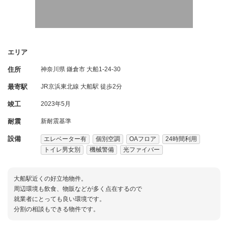
エリア
住所
神奈川県
鎌倉市
大船1-24-30
最寄駅
JR京浜東北線 大船駅 徒歩2分
竣工
2023年5月
耐震
新耐震基準
設備
エレベーター有
個別空調
OAフロア
24時間利用
トイレ男女別
機械警備
光ファイバー
大船駅近くの好立地物件。
周辺環境も飲食、物販などが多く点在するので
就業者にとっても良い環境です。
分割の相談もできる物件です。