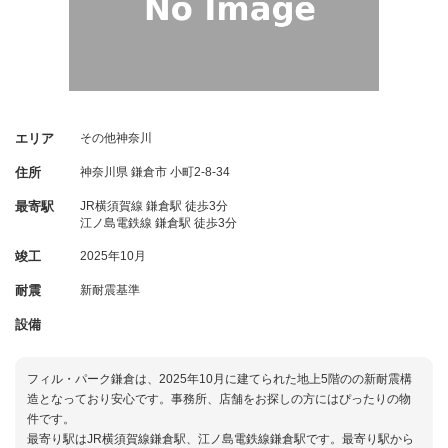
エリア
その他神奈川
住所
神奈川県
鎌倉市
小町2-8-34
最寄駅
JR横須賀線 鎌倉駅 徒歩3分
江ノ島電鉄線 鎌倉駅 徒歩3分
竣工
2025年10月
耐震
新耐震基準
設備
フィル・パーク鎌倉は、2025年10月に建てられた地上5階のの新耐震構
造となっており安心です。事務所、店舗をお探しの方にはぴったりの物
件です。
最寄り駅はJR横須賀線鎌倉駅、江ノ島電鉄線鎌倉駅です。最寄り駅から