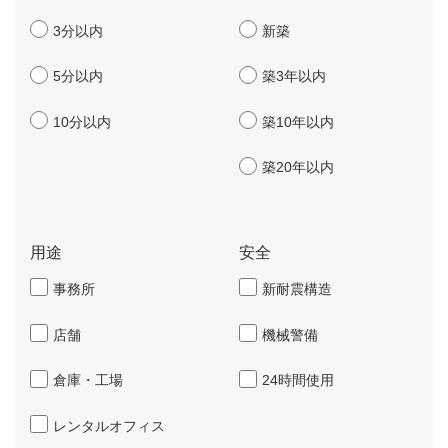
3分以内
新築
5分以内
築3年以内
10分以内
築10年以内
築20年以内
用途
安全
事務所
新耐震構造
店舗
機械警備
倉庫・工場
24時間使用
レンタルオフィス