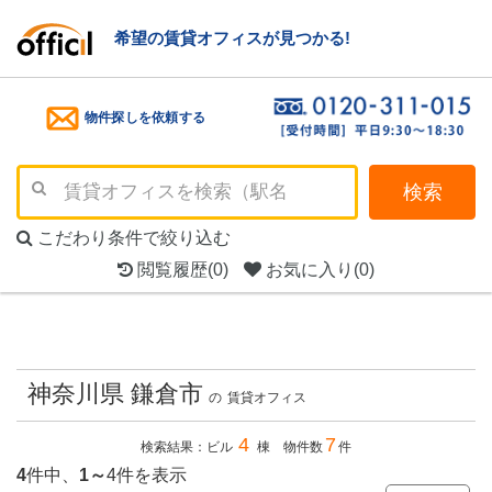
希望の賃貸オフィスが見つかる!
物件探しを依頼する
検索
こだわり条件で絞り込む
閲覧履歴
(0)
お気に入り
(0)
神奈川県 鎌倉市
の
賃貸オフィス
4
7
検索結果：ビル
棟 物件数
件
4
件中、
1～
4件を表示