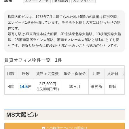
設備
エレベーター有
個別空調
光ファイバー
松岡大船ビルは、1978年7月に建てられた地上5階のの設備は個別空調、
エレベータ1基を完備しています。事務所をお探しの方にはぴったりの物
件です。
最寄り駅はJR東海道本線大船駅、JR京浜東北線大船駅、JR横須賀線大船
駅、JR湘南新宿ライン大船駅、湘南モノレール大船駅と移動にとても便
利です。最寄り駅からは徒歩2分と駅から近いことも魅力のひとつです。
賃貸オフィス物件一覧
1件
階数
坪数
賃料＋共益費
敷金・保証金
用途
入居日
お
217,500円
14.5
4階
10ヶ月
事務所
即日
坪
(15,000円/坪)
MS大船ビル
この物件についてお問合せ