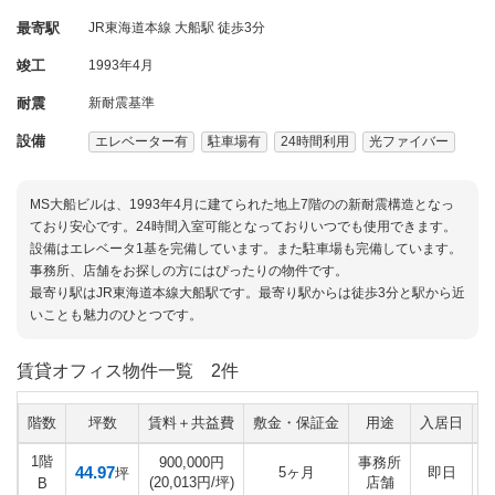
最寄駅
JR東海道本線 大船駅 徒歩3分
竣工
1993年4月
耐震
新耐震基準
設備
エレベーター有
駐車場有
24時間利用
光ファイバー
MS大船ビルは、1993年4月に建てられた地上7階のの新耐震構造となっ
ており安心です。24時間入室可能となっておりいつでも使用できます。
設備はエレベータ1基を完備しています。また駐車場も完備しています。
事務所、店舗をお探しの方にはぴったりの物件です。
最寄り駅はJR東海道本線大船駅です。最寄り駅からは徒歩3分と駅から近
いことも魅力のひとつです。
賃貸オフィス物件一覧
2件
階数
坪数
賃料＋共益費
敷金・保証金
用途
入居日
1階
900,000円
事務所
44.97
5ヶ月
即日
坪
(20,013円/坪)
店舗
B