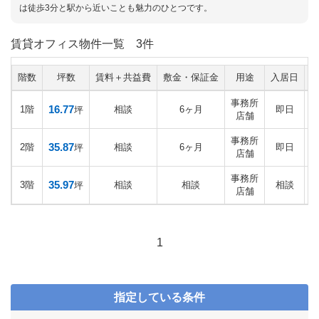
は徒歩3分と駅から近いことも魅力のひとつです。
賃貸オフィス物件一覧
3件
階数
坪数
賃料＋共益費
敷金・保証金
用途
入居日
事務所
16.77
1階
相談
6ヶ月
即日
坪
店舗
事務所
35.87
2階
相談
6ヶ月
即日
坪
店舗
事務所
35.97
3階
相談
相談
相談
坪
店舗
1
指定している条件