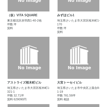
（仮）VITA SQUARE
みずほビル1
東京都北区赤羽西1-40-2他
埼玉県さいたま市大宮区桜木町1-
坪数 坪
170
賃料
坪数 坪
賃料
アストライズ桜木町ビル
大宮トーセイビル
埼玉県さいたま市大宮区桜木町1-
埼玉県さいたま市中央区上落合8-
321-1
1-19
坪数 32.71坪
坪数 781.59坪
賃料 629090円
賃料 相談