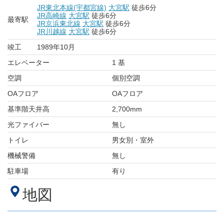
JR東北本線(宇都宮線)
大宮駅
徒歩6分
JR高崎線
大宮駅
徒歩6分
最寄駅
JR京浜東北線
大宮駅
徒歩6分
JR川越線
大宮駅
徒歩6分
竣工
1989年10月
エレベーター
1 基
空調
個別空調
OAフロア
OAフロア
基準階天井高
2,700mm
光ファイバー
無し
トイレ
男女別・室外
機械警備
無し
駐車場
有り
地図