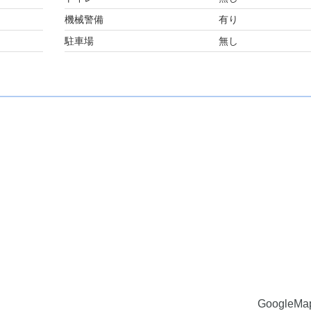
機械警備
有り
駐車場
無し
GoogleM