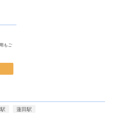
用もご
宮駅
蓮田駅