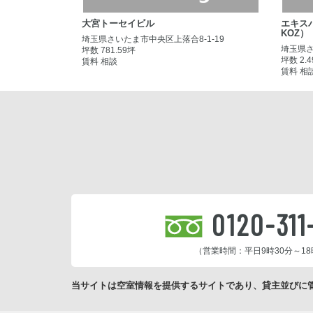
大宮トーセイビル
エキス
KOZ）
埼玉県さいたま市中央区上落合8-1-19
埼玉県さ
坪数 781.59坪
坪数 2.
賃料 相談
賃料 相
0120-311
（営業時間：平日9時30分～18
当サイトは空室情報を提供するサイトであり、貸主並びに