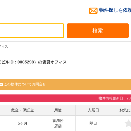
物件探しを依
検索
フィス
（ビルID：0065298）の賃貸オフィス
この物件についてお問合せ
物件情報更新日：2026
敷金・保証金
用途
入居日
お気に
事務所
5ヶ月
即日
店舗