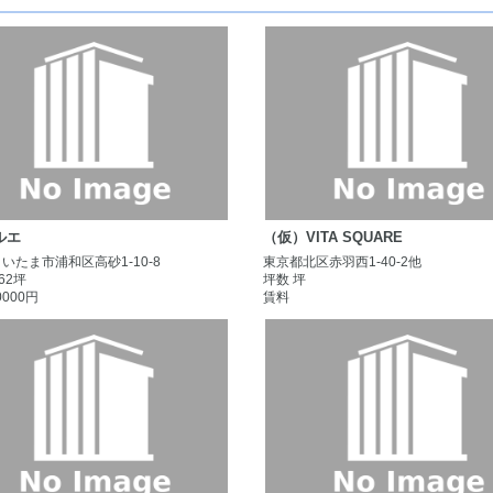
ルエ
（仮）VITA SQUARE
いたま市浦和区高砂1-10-8
東京都北区赤羽西1-40-2他
.62坪
坪数 坪
0000円
賃料