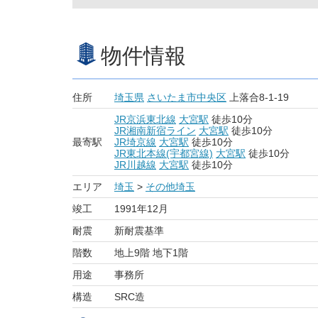
物件情報
住所
埼玉県
さいたま市中央区
上落合8-1-19
JR京浜東北線
大宮駅
徒歩10分
JR湘南新宿ライン
大宮駅
徒歩10分
最寄駅
JR埼京線
大宮駅
徒歩10分
JR東北本線(宇都宮線)
大宮駅
徒歩10分
JR川越線
大宮駅
徒歩10分
エリア
埼玉
>
その他埼玉
竣工
1991年12月
耐震
新耐震基準
階数
地上9階 地下1階
用途
事務所
構造
SRC造