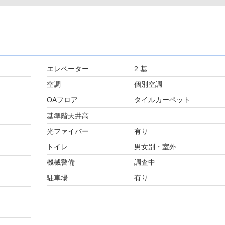
エレベーター
2 基
空調
個別空調
OAフロア
タイルカーペット
基準階天井高
光ファイバー
有り
トイレ
男女別・室外
機械警備
調査中
駐車場
有り