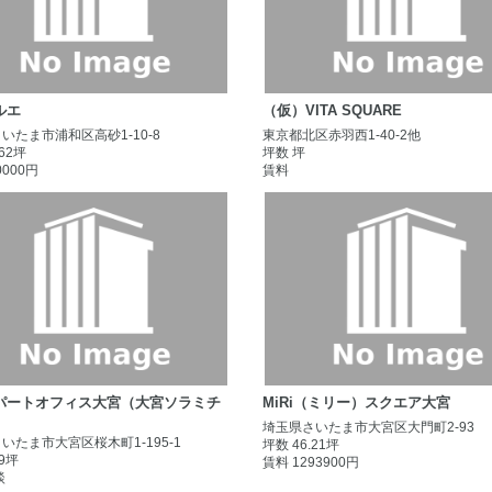
ルエ
（仮）VITA SQUARE
いたま市浦和区高砂1-10-8
東京都北区赤羽西1-40-2他
.62坪
坪数 坪
0000円
賃料
パートオフィス大宮（大宮ソラミチ
MiRi（ミリー）スクエア大宮
埼玉県さいたま市大宮区大門町2-93
いたま市大宮区桜木町1-195-1
坪数 46.21坪
49坪
賃料 1293900円
談