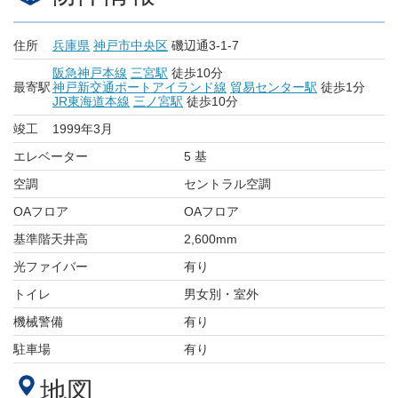
住所
兵庫県
神戸市中央区
磯辺通3-1-7
阪急神戸本線
三宮駅
徒歩10分
最寄駅
神戸新交通ポートアイランド線
貿易センター駅
徒歩1分
JR東海道本線
三ノ宮駅
徒歩10分
竣工
1999年3月
エレベーター
5 基
空調
セントラル空調
OAフロア
OAフロア
基準階天井高
2,600mm
光ファイバー
有り
トイレ
男女別・室外
機械警備
有り
駐車場
有り
地図