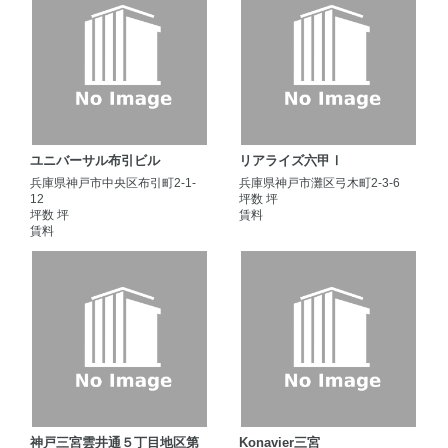
ユニバーサル布引ビル
リアライズ六甲Ⅰ
兵庫県神戸市中央区布引町2-1-
兵庫県神戸市灘区弓木町2-3-6
12
坪数 坪
坪数 坪
賃料
賃料
神戸三宮雲井通５丁目地区第
Konavier三宮