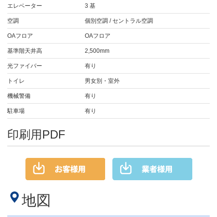
エレベーター
3 基
空調
個別空調 / セントラル空調
OAフロア
OAフロア
基準階天井高
2,500mm
光ファイバー
有り
トイレ
男女別・室外
機械警備
有り
駐車場
有り
印刷用PDF
地図