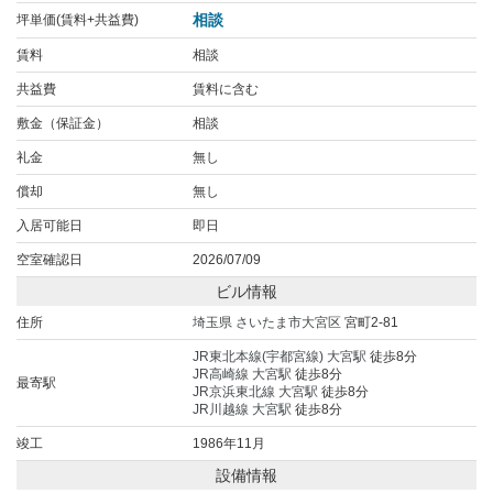
相談
坪単価(賃料+共益費)
賃料
相談
共益費
賃料に含む
敷金（保証金）
相談
礼金
無し
償却
無し
入居可能日
即日
空室確認日
2026/07/09
ビル情報
住所
埼玉県
さいたま市大宮区
宮町2-81
JR東北本線(宇都宮線)
大宮駅
徒歩8分
JR高崎線
大宮駅
徒歩8分
最寄駅
JR京浜東北線
大宮駅
徒歩8分
JR川越線
大宮駅
徒歩8分
竣工
1986年11月
設備情報