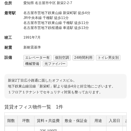
住所
愛知県
名古屋市中区
新栄2-2-7
最寄駅
名古屋市営地下鉄東山線 新栄町駅 徒歩4分
JR中央本線 千種駅 徒歩11分
名古屋市営地下鉄東山線 千種駅 徒歩11分
名古屋市営地下鉄桜通線 車道駅 徒歩13分
竣工
1991年7月
耐震
新耐震基準
設備
エレベーター有
個別空調
24時間利用
トイレ男女別
機械警備
光ファイバー
新栄2丁目広小路通に面したオフィスビル。
地下鉄東山線沿線「新栄町」駅より徒歩4分と好立地にございます。
１フロア１テナントでセキュリティ対策も整っております。
賃貸オフィス物件一覧
1件
階数
坪数
賃料＋共益費
敷金・保証金
用途
入居日
お