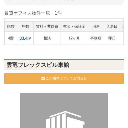
賃貸オフィス物件一覧
1件
階数
坪数
賃料＋共益費
敷金・保証金
用途
入居日
お
33.4
4階
相談
12ヶ月
事務所
即日
坪
雲竜フレックスビル東館
この物件についてお問合せ