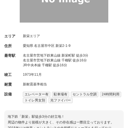
エリア
新栄エリア
住所
愛知県
名古屋市中区
新栄2-1-9
最寄駅
名古屋市営地下鉄東山線 新栄町駅 徒歩3分
名古屋市営地下鉄東山線 千種駅 徒歩16分
JR中央本線 千種駅 徒歩16分
竣工
1973年11月
耐震
新耐震基準相当
設備
エレベーター有
駐車場有
セントラル空調
24時間利用
トイレ男女別
光ファイバー
地下鉄「新栄」駅徒歩3分の好立地！
周辺の物件より規模が大きく、その存在感は一際目立っております。