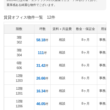
2015年には外装・エントランスの大規模リニューアルを行っており、
重厚感ある綺麗な物件でございます。
賃貸オフィス物件一覧
12件
階数
坪数
賃料＋共益費
敷金・保証金
用途
3階
58.18
相談
8ヶ月
事務所
坪
302
3階
111
相談
8ヶ月
事務所
坪
304
6階
31.42
相談
8ヶ月
事務所
坪
606
12階
26.66
相談
8ヶ月
事務所
坪
1203
12階
16.34
相談
8ヶ月
事務所
坪
1201
12階
46.05
相談
8ヶ月
事務所
坪
1206