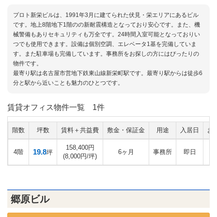
プロト新栄ビルは、1991年3月に建てられた伏見・栄エリアにあるビル
です。地上8階地下1階のの新耐震構造となっており安心です。また、機
械警備もありセキュリティも万全です。24時間入室可能となっておりい
つでも使用できます。設備は個別空調、エレベータ1基を完備していま
す。また駐車場も完備しています。事務所をお探しの方にはぴったりの
物件です。
最寄り駅は名古屋市営地下鉄東山線新栄町駅です。最寄り駅からは徒歩6
分と駅から近いことも魅力のひとつです。
賃貸オフィス物件一覧
1件
階数
坪数
賃料＋共益費
敷金・保証金
用途
入居日
お
158,400円
19.8
4階
6ヶ月
事務所
即日
坪
(8,000円/坪)
郷原ビル