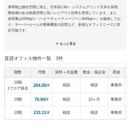
基準階は無柱空間に加え、天井高2.8m・システムグリッド天井を採用。
開放感のある執務空間と高いレイアウト効率を実現しています。また、
床荷重は500kg/㎡（ヘビーデューティーゾーン800kg/㎡）を確保してお
り、サーバールームや重量機器の設置など、多様なオフィスニーズに対
応可能です。
上品でスタイリッシュな外観も印象的で、来客の多い企業や企業イメー
▼ もっと見る
ジを重視される企業にも適した一棟です。
賃貸オフィス物件一覧
3件
記事更新日：2026年7月21日
階数
坪数
賃料＋共益費
敷金・保証金
用途
10階
204.05
相談
相談
事務所
坪
1フロア統合
70.94
10階
相談
12ヶ月
事務所
2
坪
133.11
10階
相談
相談
事務所
2
坪