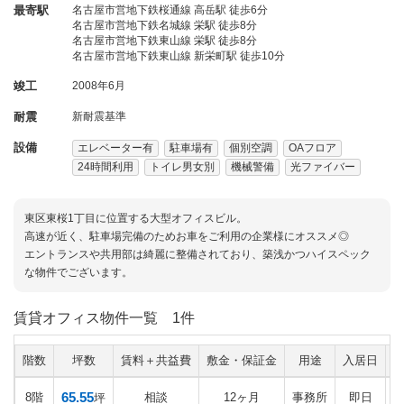
最寄駅
名古屋市営地下鉄桜通線 高岳駅 徒歩6分
名古屋市営地下鉄名城線 栄駅 徒歩8分
名古屋市営地下鉄東山線 栄駅 徒歩8分
名古屋市営地下鉄東山線 新栄町駅 徒歩10分
竣工
2008年6月
耐震
新耐震基準
設備
エレベーター有
駐車場有
個別空調
OAフロア
24時間利用
トイレ男女別
機械警備
光ファイバー
東区東桜1丁目に位置する大型オフィスビル。
高速が近く、駐車場完備のためお車をご利用の企業様にオススメ◎
エントランスや共用部は綺麗に整備されており、築浅かつハイスペック
な物件でございます。
賃貸オフィス物件一覧
1件
階数
坪数
賃料＋共益費
敷金・保証金
用途
入居日
65.55
8階
相談
12ヶ月
事務所
即日
坪