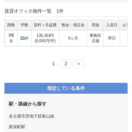
賃貸オフィス物件一覧
1件
階数
坪数
賃料＋共益費
敷金・保証金
用途
入居日
お気
3階
136,364円
事務所
15
6ヶ月
即日
坪
(9,091円/坪)
店舗
B
1
2
>
指定している条件
駅・路線から探す
名古屋市営地下鉄東山線
新栄町駅