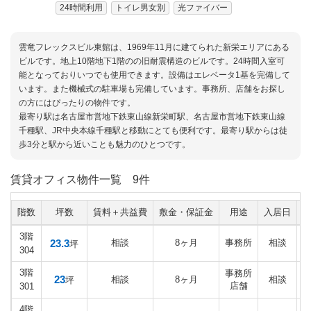
24時間利用
トイレ男女別
光ファイバー
雲竜フレックスビル東館は、1969年11月に建てられた新栄エリアにある
ビルです。地上10階地下1階のの旧耐震構造のビルです。24時間入室可
能となっておりいつでも使用できます。設備はエレベータ1基を完備して
います。また機械式の駐車場も完備しています。事務所、店舗をお探し
の方にはぴったりの物件です。
最寄り駅は名古屋市営地下鉄東山線新栄町駅、名古屋市営地下鉄東山線
千種駅、JR中央本線千種駅と移動にとても便利です。最寄り駅からは徒
歩3分と駅から近いことも魅力のひとつです。
賃貸オフィス物件一覧
9件
階数
坪数
賃料＋共益費
敷金・保証金
用途
入居日
3階
23.3
相談
8ヶ月
事務所
相談
坪
304
3階
事務所
23
相談
8ヶ月
相談
坪
店舗
301
4階