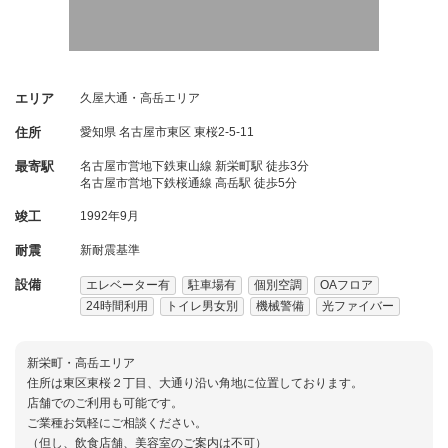
エリア
久屋大通・高岳エリア
住所
愛知県
名古屋市東区
東桜2-5-11
最寄駅
名古屋市営地下鉄東山線 新栄町駅 徒歩3分
名古屋市営地下鉄桜通線 高岳駅 徒歩5分
竣工
1992年9月
耐震
新耐震基準
設備
エレベーター有
駐車場有
個別空調
OAフロア
24時間利用
トイレ男女別
機械警備
光ファイバー
新栄町・高岳エリア
住所は東区東桜２丁目、大通り沿い角地に位置しております。
店舗でのご利用も可能です。
ご業種お気軽にご相談ください。
（但し、飲食店舗、美容室のご案内は不可）