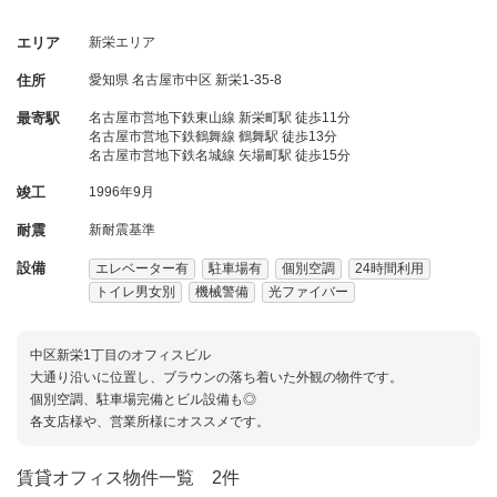
エリア
新栄エリア
住所
愛知県
名古屋市中区
新栄1-35-8
最寄駅
名古屋市営地下鉄東山線 新栄町駅 徒歩11分
名古屋市営地下鉄鶴舞線 鶴舞駅 徒歩13分
名古屋市営地下鉄名城線 矢場町駅 徒歩15分
竣工
1996年9月
耐震
新耐震基準
設備
エレベーター有
駐車場有
個別空調
24時間利用
トイレ男女別
機械警備
光ファイバー
中区新栄1丁目のオフィスビル
大通り沿いに位置し、ブラウンの落ち着いた外観の物件です。
個別空調、駐車場完備とビル設備も◎
各支店様や、営業所様にオススメです。
賃貸オフィス物件一覧
2件