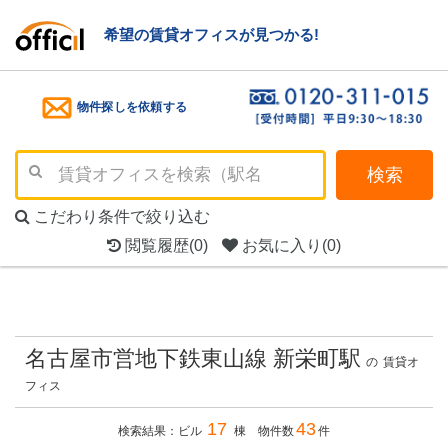
希望の賃貸オフィスが見つかる!
物件探しを依頼する
検索
こだわり条件で絞り込む
閲覧履歴
(0)
お気に入り
(0)
名古屋市営地下鉄東山線 新栄町駅
の
賃貸オ
フィス
17
43
検索結果：ビル
棟 物件数
件