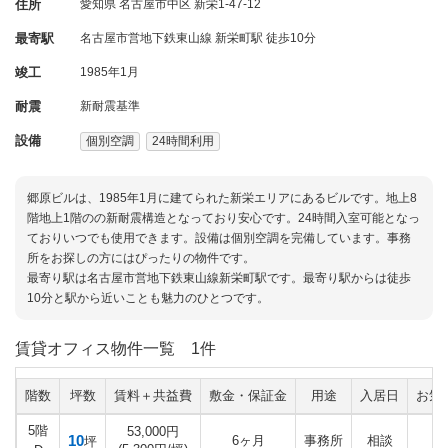
住所
愛知県
名古屋市中区
新栄1-47-12
最寄駅
名古屋市営地下鉄東山線 新栄町駅 徒歩10分
竣工
1985年1月
耐震
新耐震基準
設備
個別空調
24時間利用
郷原ビルは、1985年1月に建てられた新栄エリアにあるビルです。地上8
階地上1階のの新耐震構造となっており安心です。24時間入室可能となっ
ておりいつでも使用できます。設備は個別空調を完備しています。事務
所をお探しの方にはぴったりの物件です。
最寄り駅は名古屋市営地下鉄東山線新栄町駅です。最寄り駅からは徒歩
10分と駅から近いことも魅力のひとつです。
賃貸オフィス物件一覧
1件
階数
坪数
賃料＋共益費
敷金・保証金
用途
入居日
お気
5階
53,000円
10
6ヶ月
事務所
相談
坪