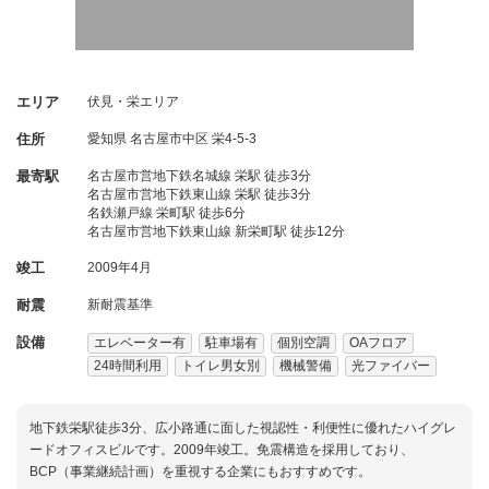
エリア
伏見・栄エリア
住所
愛知県
名古屋市中区
栄4-5-3
最寄駅
名古屋市営地下鉄名城線 栄駅 徒歩3分
名古屋市営地下鉄東山線 栄駅 徒歩3分
名鉄瀬戸線 栄町駅 徒歩6分
名古屋市営地下鉄東山線 新栄町駅 徒歩12分
竣工
2009年4月
耐震
新耐震基準
設備
エレベーター有
駐車場有
個別空調
OAフロア
24時間利用
トイレ男女別
機械警備
光ファイバー
地下鉄栄駅徒歩3分、広小路通に面した視認性・利便性に優れたハイグレ
ードオフィスビルです。2009年竣工。免震構造を採用しており、
BCP（事業継続計画）を重視する企業にもおすすめです。